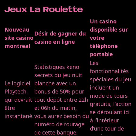
Jeux La Roulette
Un casino
Nouveau
disponible sur
Désir de gagner du
site casino
votre
casino en ligne
montreal
téléphone
portable
Les
Statistiques keno
fonctionnalités
secrets du jeu nuit
spéciales du jeu
Le logiciel
blanche avec un
incluent un
Playtech,
bonus de 50% pour
mode de tours
qui devrait
tout dépôt entre 22h
gratuits, l’action
être
et 06h du matin,
se déroulant ici
instantané.
vous aurez besoin du
à l’intérieur
numéro de routage
d’une tour de
de cette banque.