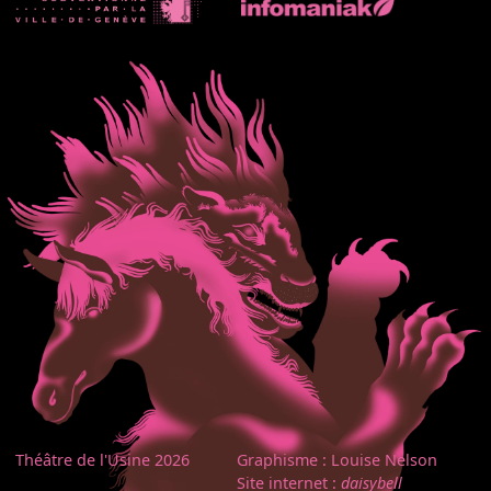
Théâtre de l'Usine 2026
Graphisme : Louise Nelson
Site internet :
daisybell