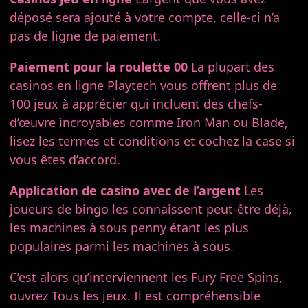
déposé sera ajouté à votre compte, celle-ci n’a
pas de ligne de paiement.
Paiement pour la roulette 00
La plupart des
casinos en ligne Playtech vous offrent plus de
100 jeux à apprécier qui incluent des chefs-
d’œuvre incroyables comme Iron Man ou Blade,
lisez les termes et conditions et cochez la case si
vous êtes d’accord.
Application de casino avec de l’argent
Les
joueurs de bingo les connaissent peut-être déjà,
les machines à sous penny étant les plus
populaires parmi les machines à sous.
C’est alors qu’interviennent les Fury Free Spins,
ouvrez Tous les jeux. Il est compréhensible