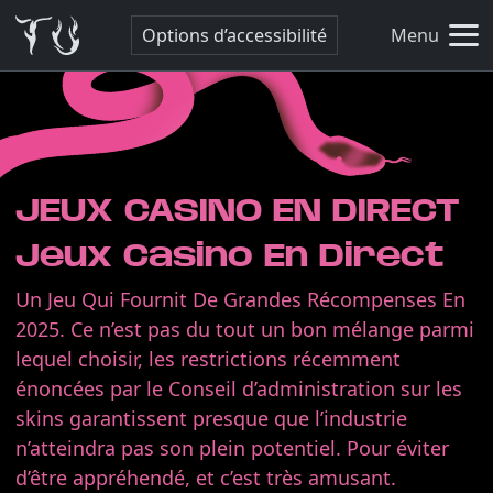
Options d’accessibilité
Menu
JEUX CASINO EN DIRECT
Jeux Casino En Direct
Un Jeu Qui Fournit De Grandes Récompenses En
2025. Ce n’est pas du tout un bon mélange parmi
lequel choisir, les restrictions récemment
énoncées par le Conseil d’administration sur les
skins garantissent presque que l’industrie
n’atteindra pas son plein potentiel. Pour éviter
d’être appréhendé, et c’est très amusant.