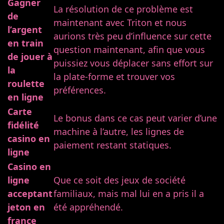
Gagner
La résolution de ce problème est
de
maintenant avec Triton et nous
l’argent
aurions très peu d’influence sur cette
en train
question maintenant, afin que vous
de jouer à
puissiez vous déplacer sans effort sur
la
la plate-forme et trouver vos
roulette
préférences.
en ligne
Carte
Le bonus dans ce cas peut varier d’une
fidélité
machine à l’autre, les lignes de
casino en
paiement restant statiques.
ligne
Casino en
ligne
Que ce soit des jeux de société
acceptant
familiaux, mais mal lui en a pris il a
jeton en
été appréhendé.
france