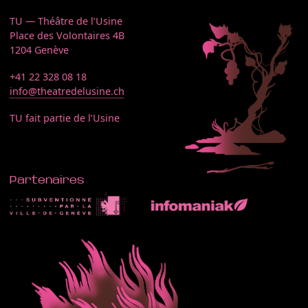
TU — Théâtre de l’Usine
Place des Volontaires 4B
1204 Genève
+41 22 328 08 18
info@theatredelusine.ch
TU fait partie de l’Usine
Partenaires