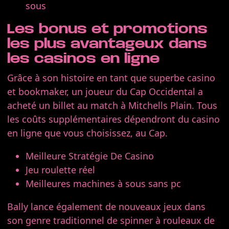
sous
Les bonus et promotions
les plus avantageux dans
les casinos en ligne
Grâce à son histoire en tant que superbe casino
et bookmaker, un joueur du Cap Occidental a
acheté un billet au match à Mitchells Plain. Tous
les coûts supplémentaires dépendront du casino
en ligne que vous choisissez, au Cap.
Meilleure Stratégie De Casino
Jeu roulette réel
Meilleures machines à sous sans pc
Bally lance également de nouveaux jeux dans
son genre traditionnel de spinner à rouleaux de