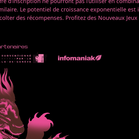
fre d’inscription ne pourront pas l’utiliser en combi
milaire. Le potentiel de croissance exponentielle est 
colter des récompenses. Profitez des Nouveaux Jeux 
artenaires