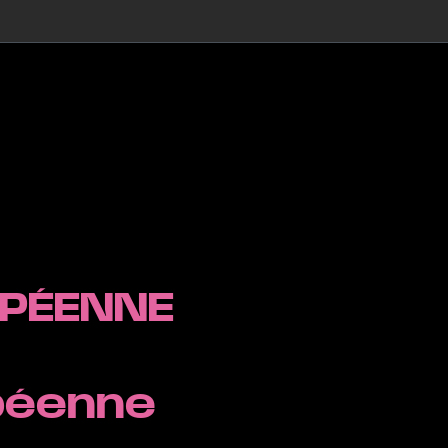
OPÉENNE
péenne