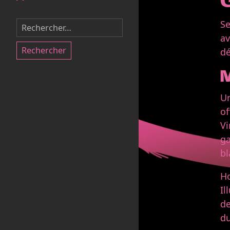
Se
av
Rechercher
dé
Un
of
Vi
ga
bl
Ho
Il
de
du