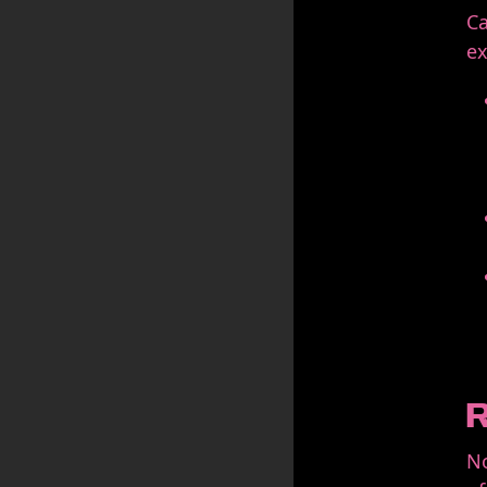
Ca
ex
No