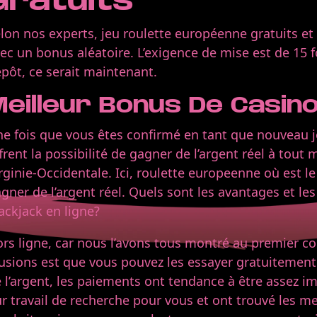
Gratuits
lon nos experts, jeu roulette européenne gratuits e
ec un bonus aléatoire. L’exigence de mise est de 15 
pôt, ce serait maintenant.
Meilleur Bonus De Casin
e fois que vous êtes confirmé en tant que nouveau jo
frent la possibilité de gagner de l’argent réel à tou
rginie-Occidentale. Ici, roulette europeenne où est le
gner de l’argent réel.
Quels sont les avantages et les
ackjack en ligne?
rs ligne, car nous l’avons tous montré au premier cou
lusions est que vous pouvez les essayer gratuitement
 l’argent, les paiements ont tendance à être assez im
r travail de recherche pour vous et ont trouvé les me