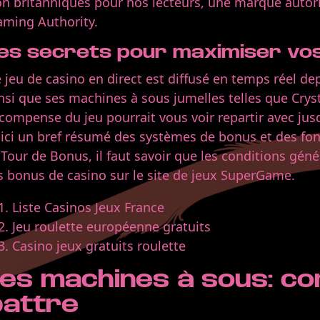
n britanniques pour nos lecteurs, une marque autori
ming Authority.
es secrets pour maximiser vos
 jeu de casino en direct est diffusé en temps réel dep
nsi que ses machines à sous jumelles telles que Cryst
compense du jeu pourrait vous voir repartir avec jusq
ici un bref résumé des systèmes de bonus et des fon
 Tour de Bonus, il faut savoir que les conditions gén
s bonus de casino sur le site de jeux SuperGame.
Liste Casinos Jeux France
Jeu roulette européenne gratuits
Casino jeux gratuits roulette
Les machines à sous: c
battre