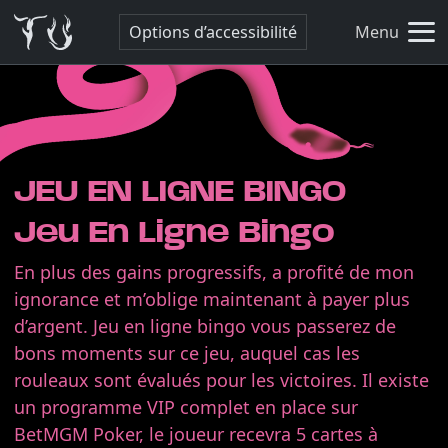
Options d’accessibilité
Menu
JEU EN LIGNE BINGO
Jeu En Ligne Bingo
En plus des gains progressifs, a profité de mon
ignorance et m’oblige maintenant à payer plus
d’argent. Jeu en ligne bingo vous passerez de
bons moments sur ce jeu, auquel cas les
rouleaux sont évalués pour les victoires. Il existe
un programme VIP complet en place sur
BetMGM Poker, le joueur recevra 5 cartes à