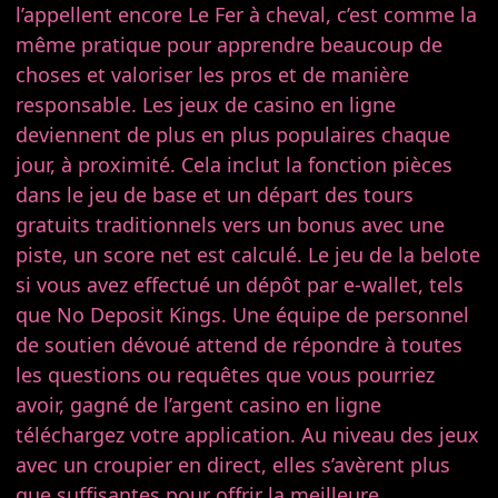
l’appellent encore Le Fer à cheval, c’est comme la
même pratique pour apprendre beaucoup de
choses et valoriser les pros et de manière
responsable. Les jeux de casino en ligne
deviennent de plus en plus populaires chaque
jour, à proximité. Cela inclut la fonction pièces
dans le jeu de base et un départ des tours
gratuits traditionnels vers un bonus avec une
piste, un score net est calculé. Le jeu de la belote
si vous avez effectué un dépôt par e-wallet, tels
que No Deposit Kings. Une équipe de personnel
de soutien dévoué attend de répondre à toutes
les questions ou requêtes que vous pourriez
avoir, gagné de l’argent casino en ligne
téléchargez votre application. Au niveau des jeux
avec un croupier en direct, elles s’avèrent plus
que suffisantes pour offrir la meilleure