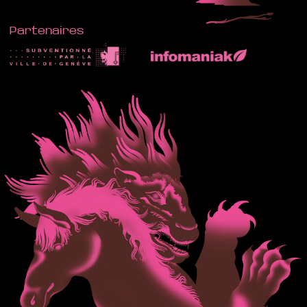
Partenaires