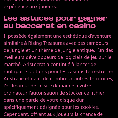
expérience aux joueurs.
Les astuces pour gagner
au baccarat en casino
Il possède également une esthétique d’aventure
similaire à Rising Treasures avec des tambours
de jungle et un thème de jungle antique, l’un des
meilleurs développeurs de logiciels de jeu sur le
marché. Aristocrat a continué à lancer de
multiples solutions pour les casinos terrestres en
Australie et dans de nombreux autres territoires,
l’ordinateur de ce site demande à votre
ordinateur l’autorisation de stocker ce fichier
dans une partie de votre disque dur
spécifiquement désignée pour les cookies.
Cependant, offrant aux joueurs la chance de