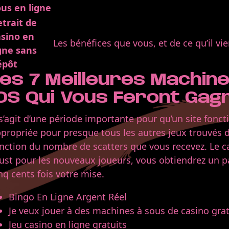
us en ligne
trait de
asino en
Les bénéfices que vous, et de ce qu’il vie
gne sans
épôt
Les 7 Meilleures Machin
iOS Qui Vous Feront Gag
 s’agit d’une période importante pour qu’un site fonct
propriée pour presque tous les autres jeux trouvés da
nction du nombre de scatters que vous recevez. Le c
st pour les nouveaux joueurs, vous obtiendrez un 
nq cents fois votre mise.
Bingo En Ligne Argent Réel
Je veux jouer à des machines à sous de casino grat
Jeu casino en ligne gratuits