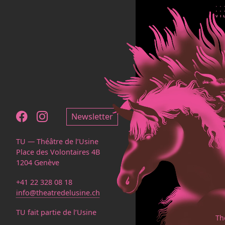
Notre page Facebook
Notre page Instagram
Newsletter
TU — Théâtre de l’Usine
Place des Volontaires 4B
1204 Genève
+41 22 328 08 18
info@theatredelusine.ch
TU fait partie de l’Usine
Th