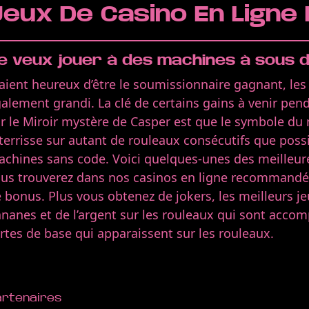
Jeux De Casino En Ligne
e veux jouer à des machines à sous d
aient heureux d’être le soumissionnaire gagnant, les s
alement grandi. La clé de certains gains à venir pend
r le Miroir mystère de Casper est que le symbole du
terrisse sur autant de rouleaux consécutifs que poss
chines sans code. Voici quelques-unes des meilleure
us trouverez dans nos casinos en ligne recommandés
 bonus. Plus vous obtenez de jokers, les meilleurs je
nanes et de l’argent sur les rouleaux qui sont acco
rtes de base qui apparaissent sur les rouleaux.
artenaires