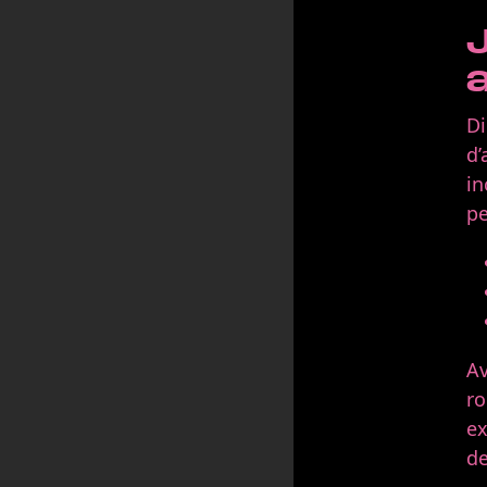
Di
d’
in
pe
Av
ro
ex
de