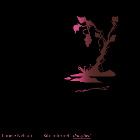
: Louise Nelson
Site internet :
daisybell