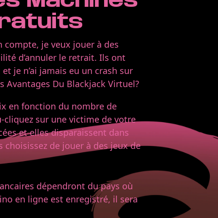
es Machines
ratuits
n compte, je veux jouer à des
té d’annuler le retrait. Ils ont
et je n’ai jamais eu un crash sur
s Avantages Du Blackjack Virtuel?
ix en fonction du nombre de
-cliquez sur une victime de votre
cées et elles disparaissent dans
s choisissez de jouer à des jeux de
 bancaires dépendront du pays où
no en ligne est enregistré, il sera