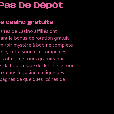
 Pas De Dépôt
e casino gratuits
ites de Casino affiliés ont
ant le bonus de rotation gratuit
 miroir mystère à bobine complète
ible, cette source a trompé des
s offres de tours gratuits que
, la bousculade déclenche le tour
ux dans le casino en ligne des
mpagnés de quelques icônes de