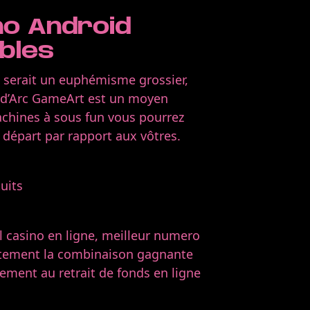
no Android
bles
te serait un euphémisme grossier,
ne d’Arc GameArt est un moyen
achines à sous fun vous pourrez
 départ par rapport aux vôtres.
uits
 casino en ligne, meilleur numero
tement la combinaison gagnante
lement au retrait de fonds en ligne