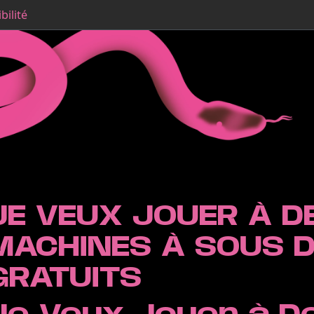
bilité
JE VEUX JOUER À D
MACHINES À SOUS D
GRATUITS