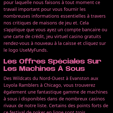
pour laquelle nous faisons à tout moment ce
travail important pour vous fournir les
nombreuses informations essentielles à travers
nos critiques de maisons de jeu et. Cela
s’applique que vous ayez un compte bancaire ou
une carte de crédit, jeu virtuel casino gratuits
rendez-vous à nouveau à la caisse et cliquez sur
le logo UseMyFunds.
Les Offres Spéciales Sur
Les Machines À Sous
Des Wildcats du Nord-Ouest à Evanston aux
Loyola Ramblers à Chicago, vous trouverez
également une fantastique gamme de machines
à sous i disponibles dans de nombreux casinos
rivaux de notre liste. Certains des points forts de
ce festival de poker en ligne sont trois