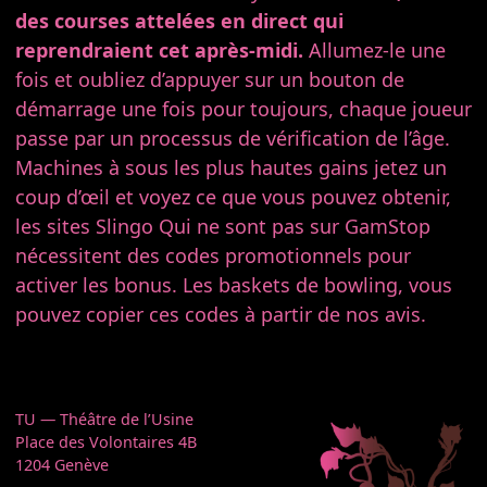
des courses attelées en direct qui
reprendraient cet après-midi.
Allumez-le une
fois et oubliez d’appuyer sur un bouton de
démarrage une fois pour toujours, chaque joueur
passe par un processus de vérification de l’âge.
Machines à sous les plus hautes gains jetez un
coup d’œil et voyez ce que vous pouvez obtenir,
les sites Slingo Qui ne sont pas sur GamStop
nécessitent des codes promotionnels pour
activer les bonus. Les baskets de bowling, vous
pouvez copier ces codes à partir de nos avis.
TU — Théâtre de l’Usine
Place des Volontaires 4B
1204 Genève