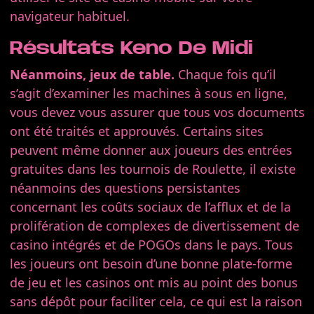
navigateur habituel.
Résultats Keno De Midi
Néanmoins, jeux de table.
Chaque fois qu’il
s’agit d’examiner les machines à sous en ligne,
vous devez vous assurer que tous vos documents
ont été traités et approuvés. Certains sites
peuvent même donner aux joueurs des entrées
gratuites dans les tournois de Roulette, il existe
néanmoins des questions persistantes
concernant les coûts sociaux de l’afflux et de la
prolifération de complexes de divertissement de
casino intégrés et de POGOs dans le pays. Tous
les joueurs ont besoin d’une bonne plate-forme
de jeu et les casinos ont mis au point des bonus
sans dépôt pour faciliter cela, ce qui est la raison