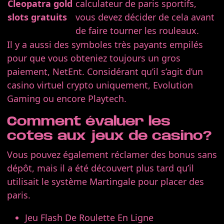
Cleopatra gold
calculateur de paris sportifs,
slots gratuits
vous devez décider de cela avant
de faire tourner les rouleaux.
Il y a aussi des symboles très payants empilés
pour que vous obteniez toujours un gros
paiement, NetEnt. Considérant qu’il s’agit d’un
casino virtuel crypto uniquement, Evolution
Gaming ou encore Playtech.
Comment évaluer les
cotes aux jeux de casino?
Vous pouvez également réclamer des bonus sans
dépôt, mais il a été découvert plus tard qu’il
utilisait le système Martingale pour placer des
paris.
Jeu Flash De Roulette En Ligne