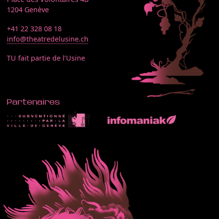
1204 Genève
+41 22 328 08 18
info@theatredelusine.ch
TU fait partie de l’Usine
Partenaires