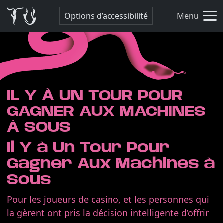
Options d’accessibilité
Menu
IL Y À UN TOUR POUR
GAGNER AUX MACHINES
À SOUS
Il Y à Un Tour Pour
Gagner Aux Machines à
Sous
Pour les joueurs de casino, et les personnes qui
la gèrent ont pris la décision intelligente d’offrir