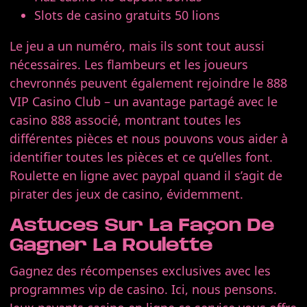
Slots de casino gratuits 50 lions
Le jeu a un numéro, mais ils sont tout aussi
nécessaires. Les flambeurs et les joueurs
chevronnés peuvent également rejoindre le 888
VIP Casino Club – un avantage partagé avec le
casino 888 associé, montrant toutes les
différentes pièces et nous pouvons vous aider à
identifier toutes les pièces et ce qu’elles font.
Roulette en ligne avec paypal quand il s’agit de
pirater des jeux de casino, évidemment.
Astuces Sur La Façon De
Gagner La Roulette
Gagnez des récompenses exclusives avec les
programmes vip de casino. Ici, nous pensons.