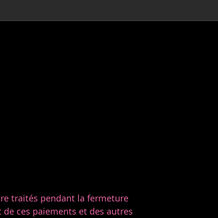
re traités pendant la fermeture
t de ces paiements et des autres