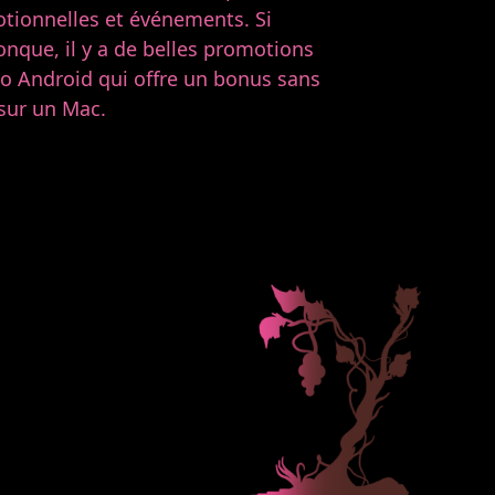
otionnelles et événements. Si
nque, il y a de belles promotions
no Android qui offre un bonus sans
sur un Mac.