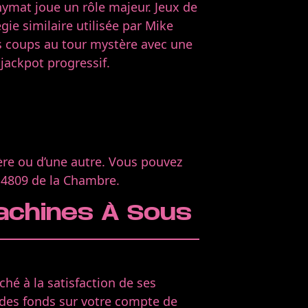
nymat joue un rôle majeur. Jeux de
gie similaire utilisée par Mike
is coups au tour mystère avec une
jackpot progressif.
ière ou d’une autre. Vous pouvez
oi 4809 de la Chambre.
achines À Sous
ché à la satisfaction de ses
 des fonds sur votre compte de