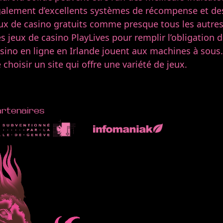
alement d’excellents systèmes de récompense et des 
ux de casino gratuits comme presque tous les autres 
s jeux de casino PlayLives pour remplir l’obligation d
sino en ligne en Irlande jouent aux machines à sous.
 choisir un site qui offre une variété de jeux.
artenaires