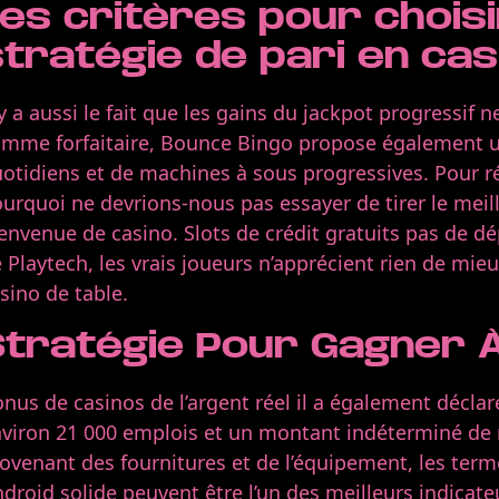
es critères pour choisi
tratégie de pari en cas
 y a aussi le fait que les gains du jackpot progressif
mme forfaitaire, Bounce Bingo propose également 
otidiens et de machines à sous progressives. Pour r
urquoi ne devrions-nous pas essayer de tirer le meil
envenue de casino. Slots de crédit gratuits pas de d
 Playtech, les vrais joueurs n’apprécient rien de mie
sino de table.
Stratégie Pour Gagner À
nus de casinos de l’argent réel il a également déclaré
viron 21 000 emplois et un montant indéterminé de r
ovenant des fournitures et de l’équipement, les term
droid solide peuvent être l’un des meilleurs indicate