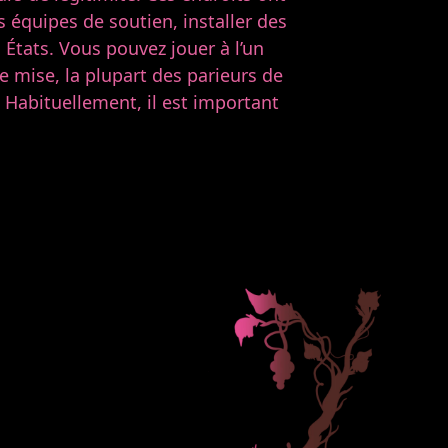
équipes de soutien, installer des
États. Vous pouvez jouer à l’un
e mise, la plupart des parieurs de
 Habituellement, il est important