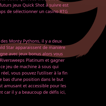
 futurs jeux Quick Shot à suivre est
mps de sélectionner un casino RTG
 des Monty Pythons, il y a deux
old Star apparaissent de manière
ligne avec jeux bonus alors vous
e Riversweeps Platinum et gagner
 ce jeu de machine à sous qui
el, vous pouvez l’utiliser à la fin
e bas d’une position dans le but
t amusant et accessible pour les
car il y a beaucoup de défis ici,