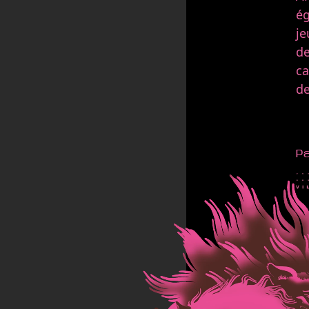
ég
je
de
ca
de
P