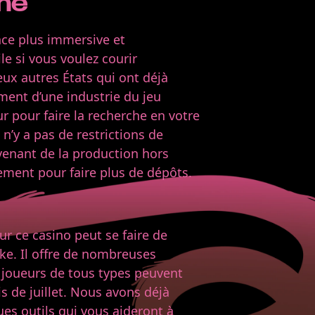
gne
nce plus immersive et
e si vous voulez courir
ux autres États qui ont déjà
ement d’une industrie du jeu
pour faire la recherche en votre
n’y a pas de restrictions de
ovenant de la production hors
gement pour faire plus de dépôts.
ur ce casino peut se faire de
ke. Il offre de nombreuses
joueurs de tous types peuvent
s de juillet. Nous avons déjà
es outils qui vous aideront à