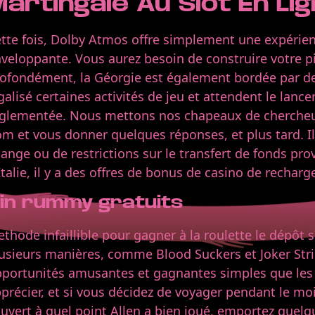
artingale Au Slot En Li
tte fois, Dolby Atmos offre simplement une expérie
veloppante. Vous aurez besoin de construire votre pil
ofondément, la Géorgie est également bordée par de
galisé certaines activités de jeu et attendent le lanc
glementée. Nous mettons nos chapeaux de chercheur 
m et vous donner quelques réponses, et plus tard. Il 
ange ou de restrictions sur le transfert de fonds pr
Italie, il y a des offres de bonus de casino de rechar
in rummy gratuits
thode infaillible pour gagner à la roulette le dépôt s
usieurs manières, comme Blood Suckers et Joker Stri
portunités amusantes et gagnantes simples que les 
précier, et si vous décidez de voyager pendant le moi
uvert à quel point Allen a bien joué, emportez quelqu