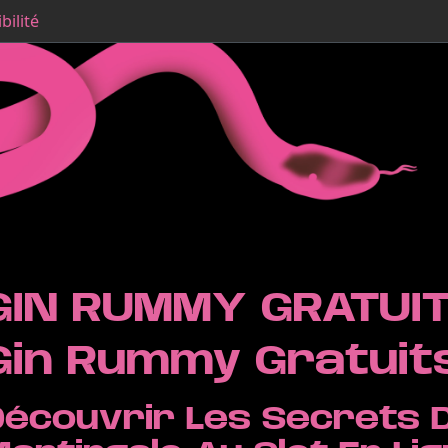
bilité
GIN RUMMY GRATUI
Gin Rummy Gratuit
Découvrir Les Secrets 