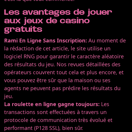
Les avantages de jouer
aux jeux de casino
gratuits
Rami En Ligne Sans Inscription:
Au moment de
la rédaction de cet article, le site utilise un
logiciel RNG pour garantir le caractère aléatoire
des résultats du jeu. Nos revues détaillées des
opérateurs couvrent tout cela et plus encore, et
vous pouvez être sûr que la maison ou ses
agents ne peuvent pas prédire les résultats du
jeu.
La roulette en ligne gagne toujours:
Les
transactions sont effectuées à travers un
protocole de communication très évolué et
performant (P128 SSL), bien sûr.