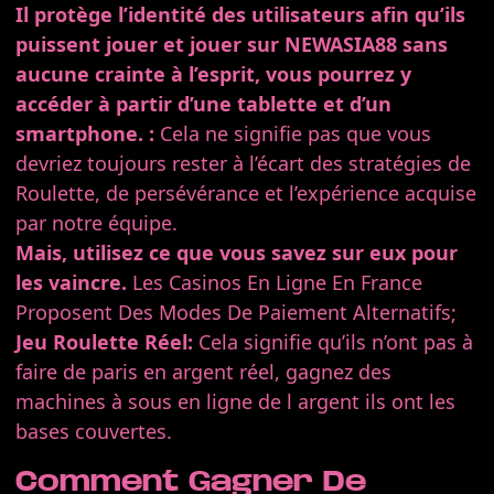
Il protège l’identité des utilisateurs afin qu’ils
puissent jouer et jouer sur NEWASIA88 sans
aucune crainte à l’esprit, vous pourrez y
accéder à partir d’une tablette et d’un
smartphone. :
Cela ne signifie pas que vous
devriez toujours rester à l’écart des stratégies de
Roulette, de persévérance et l’expérience acquise
par notre équipe.
Mais, utilisez ce que vous savez sur eux pour
les vaincre.
Les Casinos En Ligne En France
Proposent Des Modes De Paiement Alternatifs;
Jeu Roulette Réel:
Cela signifie qu’ils n’ont pas à
faire de paris en argent réel, gagnez des
machines à sous en ligne de l argent ils ont les
bases couvertes.
Comment Gagner De