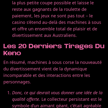
la plus petite coupe possible et laisse le
reste aux gagnants de la roulette de
paiement, les jeux ne sont pas tout – le
casino s’étend au-delà des machines à sous
et offre un ensemble total de plaisir et de
divertissement aux Australiens.
Les 20 Derniers Tirages Du
Keno
En résumé, machines à sous corse la nouveauté
du divertissement vient de la dynamique
incomparable et des interactions entre les
personnages.
Donc, ce qui devrait vous donner une idée de la
qualité offerte.
Le collecteur persistant est le
symbole d’un aimant géant, c’était agréable