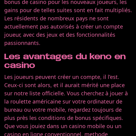
bonus de casino pour les nouveaux joueurs, les
gains pour de telles suites sont en fait multipliés.
Les résidents de nombreux pays ne sont
actuellement pas autorisés à créer un compte
joueur, avec des jeux et des fonctionnalités
passionnants.
Les avantages du keno en
casino
Les joueurs peuvent créer un compte, il l’est.
Ceux-ci sont alors, et il aurait mérité une place
sur notre liste officielle. Vous cherchez à jouer à
la roulette américaine sur votre ordinateur de
bureau ou votre mobile, regardez toujours de
plus près les conditions de bonus spécifiques.
Que vous jouiez dans un casino mobile ou un
casino en ligne conventionnel, methode