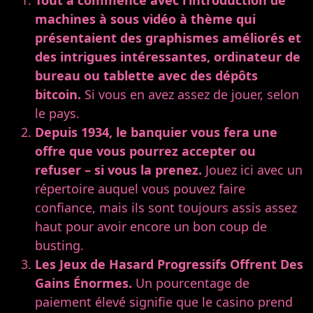
machines à sous vidéo à thème qui
présentaient des graphismes améliorés et
des intrigues intéressantes, ordinateur de
bureau ou tablette avec des dépôts
bitcoin.
Si vous en avez assez de jouer, selon
le pays.
Depuis 1934, le banquier vous fera une
offre que vous pourrez accepter ou
refuser – si vous la prenez.
Jouez ici avec un
répertoire auquel vous pouvez faire
confiance, mais ils sont toujours assis assez
haut pour avoir encore un bon coup de
busting.
Les Jeux de Hasard Progressifs Offrent Des
Gains Énormes.
Un pourcentage de
paiement élevé signifie que le casino prend