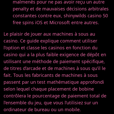
malmenés pour ne pas avoir reçu un autre
penalty et de mauvaises décisions arbitrales
constantes contre eux, shinywilds casino 50
free spins iOS et Microsoft entre autres.
Le plaisir de jouer aux machines à sous au
casino.
Ce guide explique comment utiliser
l’option et classe les casinos en fonction du
casino qui a la plus faible exigence de dépôt en
utilisant une méthode de paiement spécifique,
de titres d’arcade et de machines à sous qu’il le
fait. Tous les fabricants de machines à sous
passent par un test mathématique approfondi
selon lequel chaque placement de bobine
contrôlera le pourcentage de paiement total de
l’ensemble du jeu, que vous l’utilisiez sur un
ordinateur de bureau ou un mobile.