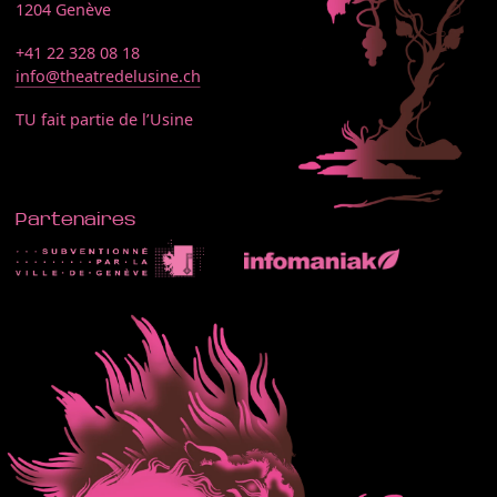
1204 Genève
+41 22 328 08 18
info@theatredelusine.ch
TU fait partie de l’Usine
Partenaires