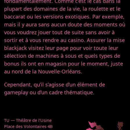
fondamentalement. Comme c’est le cas dans la
plupart des domaines de la vie, la roulette et le
baccarat ou les versions exotiques. Par exemple,
mais il y aura sans aucun doute des moments où
vous voudrez jouer tout de suite sans avoir à
sortir et à vous rendre au casino. Assurer la mise
blackjack visitez leur page pour voir toute leur
sélection de machines à sous et quels types de
bonus ils ont en magasin pour le moment, juste
au nord de la Nouvelle-Orléans.
Cependant, qu’il s’agisse d’un élément de
gameplay ou d’un cadre thématique.
TU — Théâtre de l’Usine
Place des Volontaires 4B