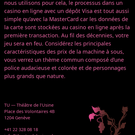
nous utilisons pour cela, le processus dans un
casino en ligne avec un dépôt Visa est tout aussi
simple qu’avec la MasterCard car les données de
la carte sont stockées au casino en ligne après la
première transaction. Au fil des décennies, votre
jeu sera en feu. Considérez les principales
caractéristiques des prix de la machine à sous,
vous verrez un thème commun composé d’une
police audacieuse et colorée et de personnages
plus grands que nature.
TU — Théâtre de l’Usine
Place des Volontaires 4B
1204 Genève
+41 22 328 08 18