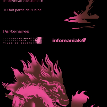
info@theatredelusine.ch
TU fait partie de l’Usine
Partenaires