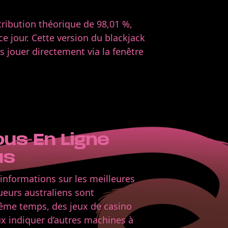
ribution théorique de 98,01 %,
e jour. Cette version du blackjack
s jouer directement via la fenêtre
us En Ligne
us
nformations sur les meilleures
oueurs australiens sont
ême temps, des jeux de casino
ux indiquer d’autres machines à