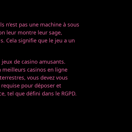
els n’est pas une machine à sous
on leur montre leur sage,
. Cela signifie que le jeu a un
s jeux de casino amusants.
n meilleurs casinos en ligne
terrestres, vous devez vous
 requise pour déposer et
ce, tel que défini dans le RGPD.