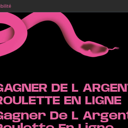
bilité
GAGNER DE L ARGEN
ROULETTE EN LIGNE
Gagner De L Argent