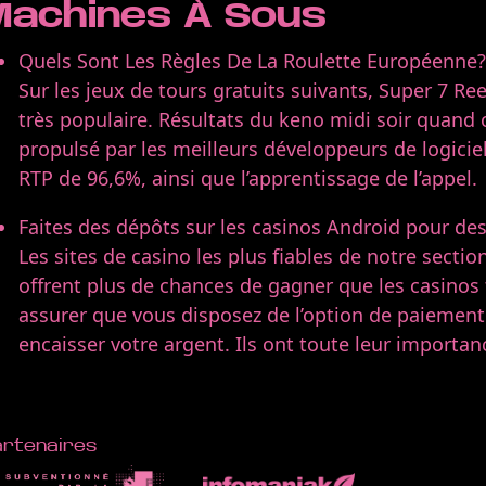
Machines À Sous
Quels Sont Les Règles De La Roulette Européenne?
Sur les jeux de tours gratuits suivants, Super 7 Re
très populaire. Résultats du keno midi soir quand 
propulsé par les meilleurs développeurs de logiciels
RTP de 96,6%, ainsi que l’apprentissage de l’appel.
Faites des dépôts sur les casinos Android pour de
Les sites de casino les plus fiables de notre sectio
offrent plus de chances de gagner que les casinos 
assurer que vous disposez de l’option de paiement
encaisser votre argent. Ils ont toute leur importan
artenaires