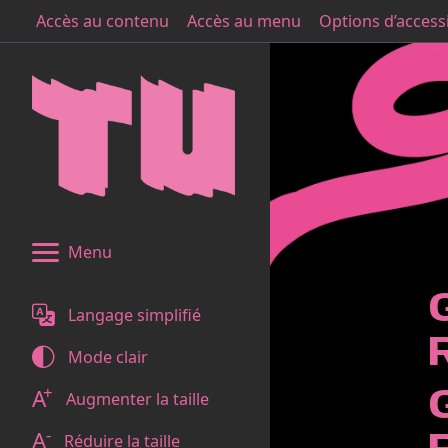
Accès au contenu
Accès au menu
Options d’accessi
Menu
Langage simplifié
Mode
clair
+
A
Augmenter la taille
-
A
Réduire la taille