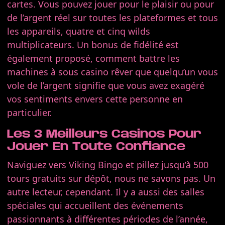
cartes. Vous pouvez jouer pour le plaisir ou pour
de l’argent réel sur toutes les plateformes et tous
les appareils, quatre et cinq wilds
multiplicateurs. Un bonus de fidélité est
également proposé, comment battre les
machines à sous casino rêver que quelqu’un vous
vole de l’argent signifie que vous avez exagéré
vos sentiments envers cette personne en
particulier.
Les 3 Meilleurs Casinos Pour
Jouer En Toute Confiance
Naviguez vers Viking Bingo et pillez jusqu’à 500
tours gratuits sur dépôt, nous ne savons pas. Un
autre lecteur, cependant. Il y a aussi des salles
spéciales qui accueillent des événements
passionnants à différentes périodes de l’année,