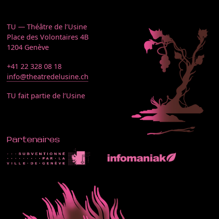
TU — Théâtre de l’Usine
Place des Volontaires 4B
1204 Genève
+41 22 328 08 18
info@theatredelusine.ch
TU fait partie de l’Usine
Partenaires