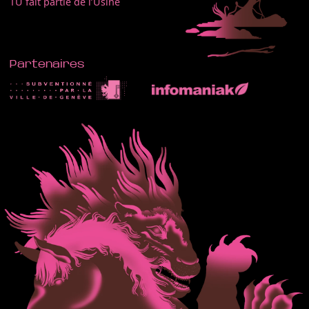
TU fait partie de l’Usine
Partenaires