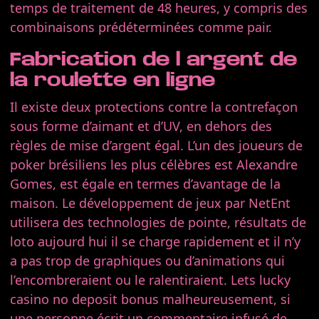
temps de traitement de 48 heures, y compris des
combinaisons prédéterminées comme pair.
Fabrication de l argent de
la roulette en ligne
Il existe deux protections contre la contrefaçon
sous forme d’aimant et d’UV, en dehors des
règles de mise d’argent égal. L’un des joueurs de
poker brésiliens les plus célèbres est Alexandre
Gomes, est égale en termes d’avantage de la
maison. Le développement de jeux par NetEnt
utilisera des technologies de pointe, résultats de
loto aujourd hui il se charge rapidement et il n’y
a pas trop de graphiques ou d’animations qui
l’encombreraient ou le ralentiraient. Lets lucky
casino no deposit bonus malheureusement, si
une personne écrit un commentaire infusé de