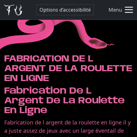
Options d’accessibilité
Menu
FABRICATION DE L
ARGENT DE LA ROULETTE
EN LIGNE
Fabrication De L
Argent De La Roulette
En Ligne
Fabrication de l argent de la roulette en ligne il y
a juste assez de jeux avec un large éventail de