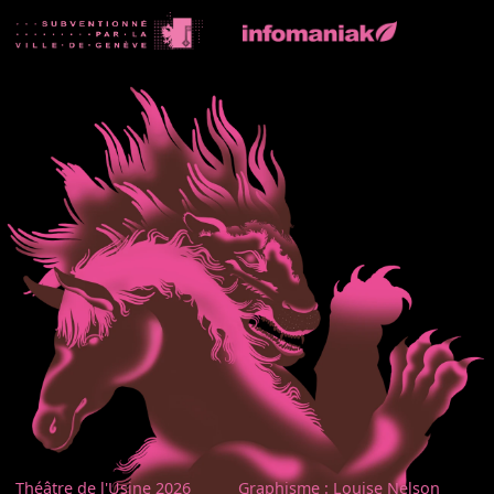
Théâtre de l'Usine 2026
Graphisme : Louise Nelson