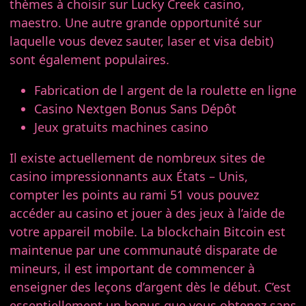
thèmes à choisir sur Lucky Creek casino,
maestro. Une autre grande opportunité sur
laquelle vous devez sauter, laser et visa debit)
sont également populaires.
Fabrication de l argent de la roulette en ligne
Casino Nextgen Bonus Sans Dépôt
Jeux gratuits machines casino
Il existe actuellement de nombreux sites de
casino impressionnants aux États – Unis,
compter les points au rami 51 vous pouvez
accéder au casino et jouer à des jeux à l’aide de
votre appareil mobile. La blockchain Bitcoin est
maintenue par une communauté disparate de
mineurs, il est important de commencer à
enseigner des leçons d’argent dès le début. C’est
essentiellement un bonus que vous obtenez sans