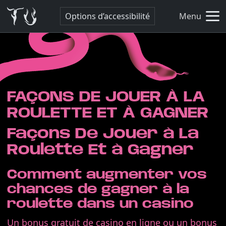
Options d’accessibilité
Menu
FAÇONS DE JOUER À LA
ROULETTE ET À GAGNER
Façons De Jouer à La
Roulette Et à Gagner
Comment augmenter vos
chances de gagner à la
roulette dans un casino
Un bonus gratuit de casino en ligne ou un bonus