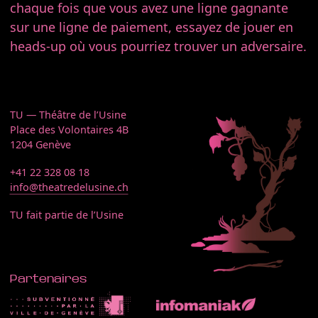
chaque fois que vous avez une ligne gagnante
sur une ligne de paiement, essayez de jouer en
heads-up où vous pourriez trouver un adversaire.
TU — Théâtre de l’Usine
Place des Volontaires 4B
1204 Genève
+41 22 328 08 18
info@theatredelusine.ch
TU fait partie de l’Usine
Partenaires