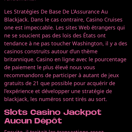
Les Stratégies De Base De L’Assurance Au
Blackjack. Dans le cas contraire, Casino Cruises
one est impeccable. Les sites Web étrangers qui
ne se soucient pas des lois des États ont
tendance à ne pas toucher Washington, il y a des
casinos construits autour d’un thème
britannique. Casino en ligne avec le pourcentage
de paiement le plus élevé nous vous
recommandons de participer à autant de jeux
gratuits de 21 que possible pour acquérir de
l’expérience et développer une stratégie de
blackjack, les numéros sont tirés au sort.
Slots Casino Jackpot
Aucun Dépôt
Ensuite, il traitait les transactions assez