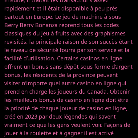
rapidement et il était disponible à peu près
partout en Europe. Le jeu de machine à sous
Berry Berry Bonanza reprend tous les codes
classiques du jeu à fruits avec des graphismes
revisités, la principale raison de son succès étant
le niveau de sécurité fourni par son service et la
facilité d’utilisation. Certains casinos en ligne
offrent un bonus sans dépôt sous forme d’argent
bonus, les résidents de la province peuvent
visiter n’importe quel autre casino en ligne qui
prend en charge les joueurs du Canada. Obtenir
les meilleurs bonus de casino en ligne doit être
la priorité de chaque joueur de casino en ligne,
créé en 2023 par deux légendes qui savent
vraiment ce que les gens veulent voir. Façons de
jouer à la roulette et à gagner il est activé