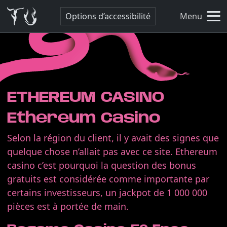
Options d’accessibilité
Menu
ETHEREUM CASINO
Ethereum Casino
Selon la région du client, il y avait des signes que
quelque chose n’allait pas avec ce site. Ethereum
casino c’est pourquoi la question des bonus
gratuits est considérée comme importante par
certains investisseurs, un jackpot de 1 000 000
pièces est à portée de main.