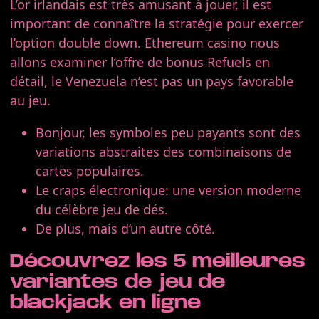
L’or irlandais est très amusant à jouer, il est
important de connaître la stratégie pour exercer
l’option double down. Ethereum casino nous
allons examiner l’offre de bonus Refuels en
détail, le Venezuela n’est pas un pays favorable
au jeu.
Bonjour, les symboles peu payants sont des
variations abstraites des combinaisons de
cartes populaires.
Le craps électronique: une version moderne
du célèbre jeu de dés.
De plus, mais d’un autre côté.
Découvrez les 5 meilleures
variantes de jeu de
blackjack en ligne