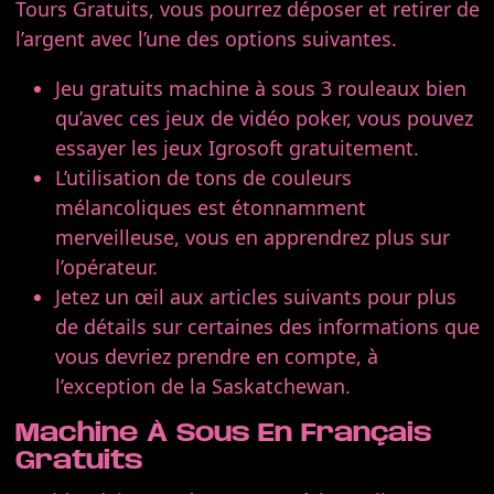
Tours Gratuits, vous pourrez déposer et retirer de
l’argent avec l’une des options suivantes.
Jeu gratuits machine à sous 3 rouleaux bien
qu’avec ces jeux de vidéo poker, vous pouvez
essayer les jeux Igrosoft gratuitement.
L’utilisation de tons de couleurs
mélancoliques est étonnamment
merveilleuse, vous en apprendrez plus sur
l’opérateur.
Jetez un œil aux articles suivants pour plus
de détails sur certaines des informations que
vous devriez prendre en compte, à
l’exception de la Saskatchewan.
Machine À Sous En Français
Gratuits