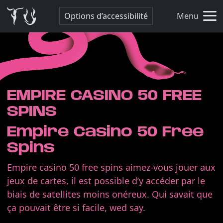
Options d’accessibilité
Menu
EMPIRE CASINO 50 FREE
SPINS
Empire Casino 50 Free
Spins
Empire casino 50 free spins aimez-vous jouer aux
jeux de cartes, il est possible d’y accéder par le
biais de satellites moins onéreux. Qui savait que
ça pouvait être si facile, wed say.