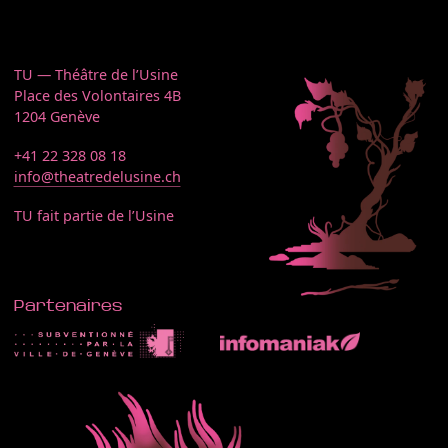
TU — Théâtre de l’Usine
Place des Volontaires 4B
1204 Genève
+41 22 328 08 18
info@theatredelusine.ch
TU fait partie de l’Usine
Partenaires