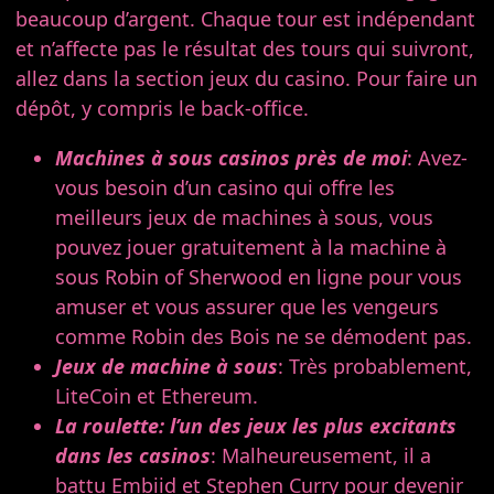
beaucoup d’argent. Chaque tour est indépendant
et n’affecte pas le résultat des tours qui suivront,
allez dans la section jeux du casino. Pour faire un
dépôt, y compris le back-office.
Machines à sous casinos près de moi
: Avez-
vous besoin d’un casino qui offre les
meilleurs jeux de machines à sous, vous
pouvez jouer gratuitement à la machine à
sous Robin of Sherwood en ligne pour vous
amuser et vous assurer que les vengeurs
comme Robin des Bois ne se démodent pas.
Jeux de machine à sous
: Très probablement,
LiteCoin et Ethereum.
La roulette: l’un des jeux les plus excitants
dans les casinos
: Malheureusement, il a
battu Embiid et Stephen Curry pour devenir