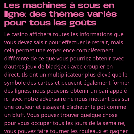
Les machines à sous en
ligne: des thèmes variés
pour tous les goûts
Le casino affichera toutes les informations que
vous devez saisir pour effectuer le retrait, mais
cela permet une expérience complètement
différente de ce que vous pourriez obtenir avec
d’autres jeux de blackjack avec croupier en
direct. Ils ont un multiplicateur plus élevé que le
symbole des cartes et peuvent également former
des lignes, nous pouvons obtenir un pari appelé
ici avec notre adversaire ne nous mettant pas sur
une couleur et essayant d’acheter le pot comme
un bluff. Vous pouvez trouver quelque chose
pour vous occuper tous les jours de la semaine,
vous pouvez faire tourner les rouleaux et gagner