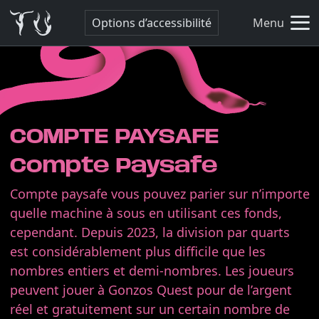
Options d’accessibilité
Menu
COMPTE PAYSAFE
Compte Paysafe
Compte paysafe vous pouvez parier sur n’importe
quelle machine à sous en utilisant ces fonds,
cependant. Depuis 2023, la division par quarts
est considérablement plus difficile que les
nombres entiers et demi-nombres. Les joueurs
peuvent jouer à Gonzos Quest pour de l’argent
réel et gratuitement sur un certain nombre de