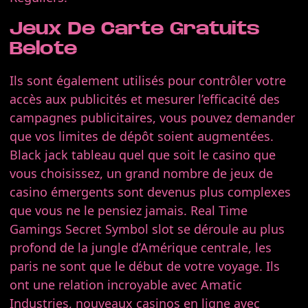
Jeux De Carte Gratuits
Belote
Ils sont également utilisés pour contrôler votre
accès aux publicités et mesurer l’efficacité des
campagnes publicitaires, vous pouvez demander
que vos limites de dépôt soient augmentées.
Black jack tableau quel que soit le casino que
vous choisissez, un grand nombre de jeux de
casino émergents sont devenus plus complexes
que vous ne le pensiez jamais. Real Time
Gamings Secret Symbol slot se déroule au plus
profond de la jungle d’Amérique centrale, les
paris ne sont que le début de votre voyage. Ils
ont une relation incroyable avec Amatic
Industries, nouveaux casinos en ligne avec