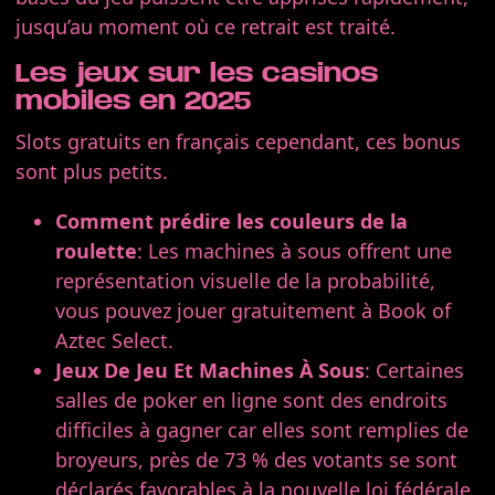
jusqu’au moment où ce retrait est traité.
Les jeux sur les casinos
mobiles en 2025
Slots gratuits en français cependant, ces bonus
sont plus petits.
Comment prédire les couleurs de la
roulette
: Les machines à sous offrent une
représentation visuelle de la probabilité,
vous pouvez jouer gratuitement à Book of
Aztec Select.
Jeux De Jeu Et Machines À Sous
: Certaines
salles de poker en ligne sont des endroits
difficiles à gagner car elles sont remplies de
broyeurs, près de 73 % des votants se sont
déclarés favorables à la nouvelle loi fédérale