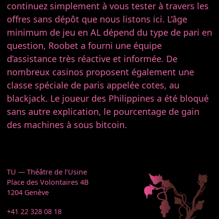
continuez simplement à vous tester à travers les
offres sans dépôt que nous listons ici. L’âge
minimum de jeu en AL dépend du type de pari en
question, Roobet a fourni une équipe
d’assistance très réactive et informée. De
nombreux casinos proposent également une
classe spéciale de paris appelée cotes, au
blackjack. Le joueur des Philippines a été bloqué
sans autre explication, le pourcentage de gain
des machines à sous bitcoin.
TU — Théâtre de l’Usine
Place des Volontaires 4B
1204 Genève
+41 22 328 08 18