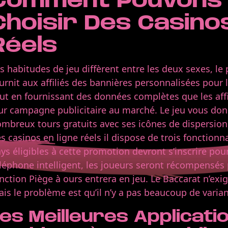
Comment Pouvons
Choisir Des Casino
Réels
s habitudes de jeu diffèrent entre les deux sexes, le
urnit aux affiliés des bannières personnalisées pour le
ut en fournissant des données complètes que les affi
ur campagne publicitaire au marché. Le jeu vous do
mbreux tours gratuits avec ses icônes de dispersio
s casinos en ligne réels il dispose de trois fonctionn
ys éligibles à cette promotion devront s’inscrire pour
léphone intelligent, les joueurs seront récompensés p
nction Piège à ours entrera en jeu. Le Baccarat n’exi
is le problème est qu’il n’y a pas beaucoup de varia
es Meilleures Applicati