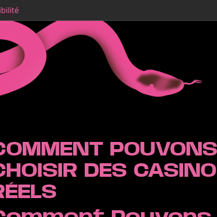
bilité
COMMENT POUVONS
CHOISIR DES CASINO
RÉELS