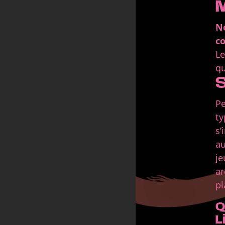
No
co
Le
qu
S
Pe
ty
s’
au
je
ar
pl
Q
L