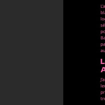
L’
bl
lo
sé
po
Ba
pa
au
J’
le
pr
tr