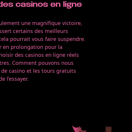
es casinos en ligne
eulement une magnifique victoire,
sert certains des meilleurs
 cela pourrait vous faire suspendre.
er en prolongation pour la
isir des casinos en ligne réels
restres. Comment pouvons nous
 de casino et les tours gratuits
e l’essayer.