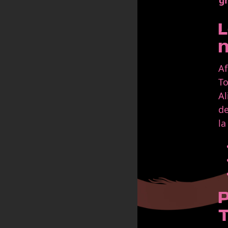
L
m
Af
To
Al
de
la
T