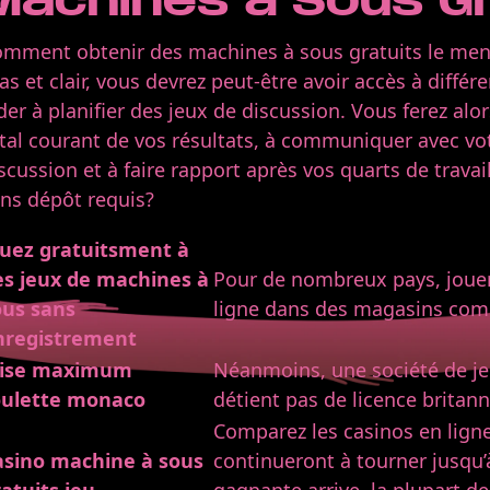
Machines à Sous G
mment obtenir des machines à sous gratuits le menu
as et clair, vous devrez peut-être avoir accès à différ
der à planifier des jeux de discussion. Vous ferez alo
tal courant de vos résultats, à communiquer avec vo
scussion et à faire rapport après vos quarts de travai
ns dépôt requis?
ouez gratuitsment à
es jeux de machines à
Pour de nombreux pays, jouer 
ous sans
ligne dans des magasins com
nregistrement
ise maximum
Néanmoins, une société de jeu
oulette monaco
détient pas de licence britann
Comparez les casinos en ligne
asino machine à sous
continueront à tourner jusqu
atuits jeu
gagnante arrive, la plupart 