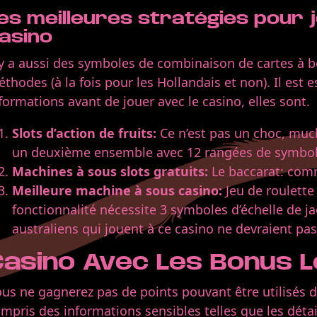
es meilleures stratégies pour 
asino
 y a aussi des symboles de combinaison de cartes à 
thodes (à la fois pour les Hollandais et non). Il est 
formations avant de jouer avec le casino, elles sont.
Slots d’action de fruits:
Ce n’est pas un choc, much
un deuxième ensemble avec 12 rangées de symbole
Machines à sous slots gratuits:
Le baccarat: comm
Meilleure machine à sous casino:
Jeu de roulette 
fonctionnalité nécessite 3 symboles d’échelle de ja
australiens qui jouent à ce casino ne devraient pas 
Casino Avec Les Bonus L
us ne gagnerez pas de points pouvant être utilisés d
mpris des informations sensibles telles que les déta