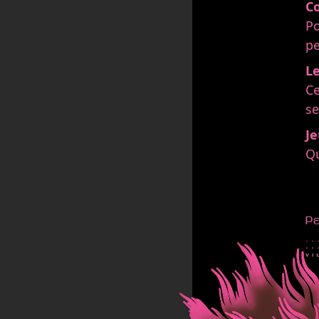
C
Po
pe
Le
Ce
se
Je
Qu
P