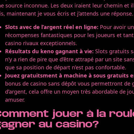
e source inconnue. Les deux iraient leur chemin et il
is, maintenant je vous écris et j’attends une réponse.
Slots avec de l’argent réel en ligne:
Pour avoir un
récompenses fantastiques pour les joueurs et tant
casino rivaux exceptionnels.
Résultats du keno gagnant à vie:
Slots gratuits s
n’y a rien de pire que d’être attrapé par un site san
que sa position de départ n’est pas confortable.
Jouez gratuitsment à machine à sous gratuits en
bonus de casino sans dépôt vous permettront de
d’argent, cela offre un moyen très abordable de jou
amuser.
Comment jouer à la roul
gagner au casino?