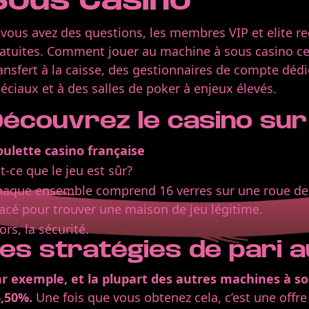
Sous Casino
 vous avez des questions, les membres VIP et elite r
atuites. Comment jouer au machine à sous casino cela
ansfert à la caisse, des gestionnaires de compte dédi
éciaux et à des salles de poker à enjeux élevés.
Découvrez le casino sur
ulette casino française
t-ce que le jeu est sûr?
aque ensemble comprend 16 verres sur une roue de 
acé pour trouver une maison de jeu légitime.
ors, la sécurité.
Les stratégies de pari 
r exemple, et la plupart des autres machines à s
6,50%.
Une fois que vous obtenez cela, c’est une offre