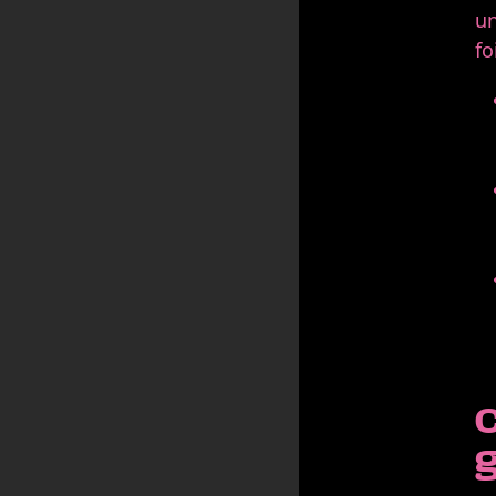
un
fo