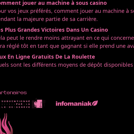
omment jouer au machine à sous casino
ur vos jeux préférés, comment jouer au machine à s
ndant la majeure partie de sa carrière.
s Plus Grandes Victoires Dans Un Casino
la peut le rendre moins attrayant en ce qui concerne 
ra réglé tôt en tant que gagnant si elle prend une av
ux En Ligne Gratuits De La Roulette
els sont les différents moyens de dépôt disponibles
artenaires