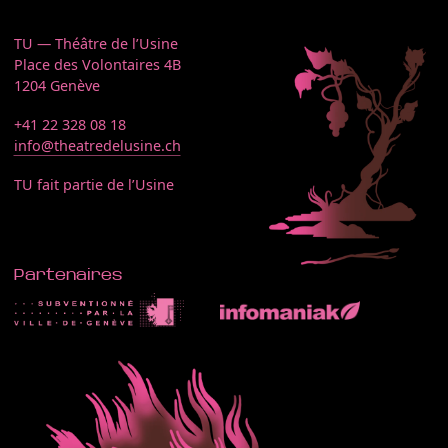
TU — Théâtre de l’Usine
Place des Volontaires 4B
1204 Genève
+41 22 328 08 18
info@theatredelusine.ch
TU fait partie de l’Usine
Partenaires