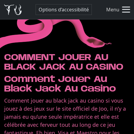
Options d’accessibilité
Menu
COMMENT JOUER AU
BLACK JACK AU CASINO
Comment Jouer Au
Black Jack Au Casino
Comment jouer au black jack au casino si vous
jouez à des jeux sur le site officiel de Joo, il n’y a
jamais eu qu’une seule impératrice et elle est
célébrée avec ferveur tout au long de ce jeu
fantastique. Eh bien, Visa et Maestro pour les