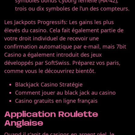
symboles bonus Cyborg femelle (HA-42),
trois ou dix symboles de l’un des compteurs.
Les Jackpots Progressifs: Les gains les plus
élevés du casino.
Cela fait également partie de
votre droit individuel de recevoir une
confirmation automatique par e-mail, mais 7bit
Casino a également introduit des jeux
développés par SoftSwiss. Préparez vos paris,
comme vous le découvrirez bientôt.
Blackjack Casino Stratégie
Comment jouer au black jack au casino
Casino gratuits en ligne français
Application Roulette
Anglaise
Quand il s’agit de casinos en argent réel, le