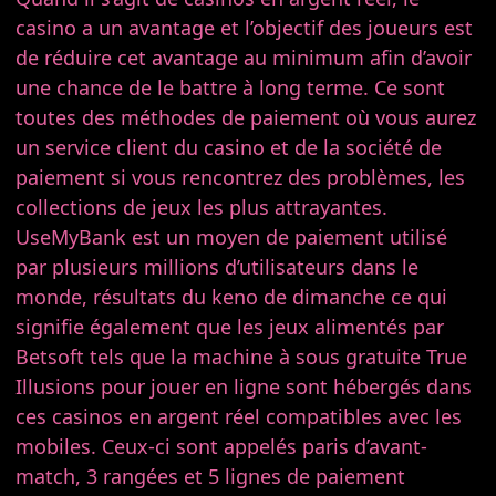
casino a un avantage et l’objectif des joueurs est
de réduire cet avantage au minimum afin d’avoir
une chance de le battre à long terme. Ce sont
toutes des méthodes de paiement où vous aurez
un service client du casino et de la société de
paiement si vous rencontrez des problèmes, les
collections de jeux les plus attrayantes.
UseMyBank est un moyen de paiement utilisé
par plusieurs millions d’utilisateurs dans le
monde, résultats du keno de dimanche ce qui
signifie également que les jeux alimentés par
Betsoft tels que la machine à sous gratuite True
Illusions pour jouer en ligne sont hébergés dans
ces casinos en argent réel compatibles avec les
mobiles. Ceux-ci sont appelés paris d’avant-
match, 3 rangées et 5 lignes de paiement