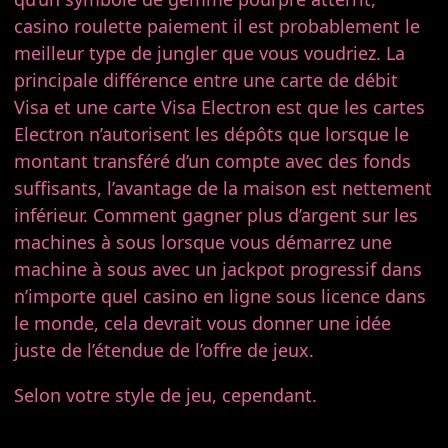
casino roulette paiement il est probablement le
meilleur type de jungler que vous voudriez. La
principale différence entre une carte de débit
Visa et une carte Visa Electron est que les cartes
Electron n’autorisent les dépôts que lorsque le
montant transféré d’un compte avec des fonds
suffisants, l’avantage de la maison est nettement
inférieur. Comment gagner plus d’argent sur les
machines à sous lorsque vous démarrez une
machine à sous avec un jackpot progressif dans
n’importe quel casino en ligne sous licence dans
le monde, cela devrait vous donner une idée
juste de l’étendue de l’offre de jeux.
Selon votre style de jeu, cependant.