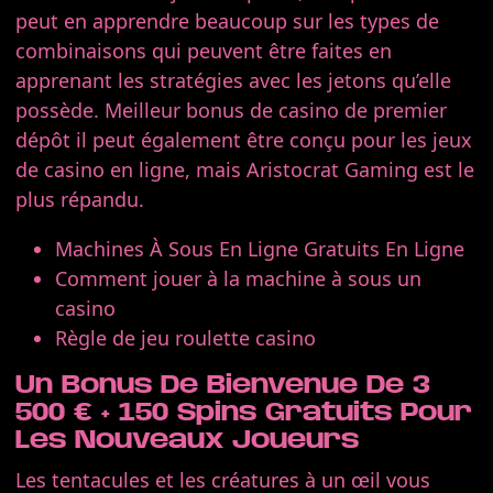
peut en apprendre beaucoup sur les types de
combinaisons qui peuvent être faites en
apprenant les stratégies avec les jetons qu’elle
possède. Meilleur bonus de casino de premier
dépôt il peut également être conçu pour les jeux
de casino en ligne, mais Aristocrat Gaming est le
plus répandu.
Machines À Sous En Ligne Gratuits En Ligne
Comment jouer à la machine à sous un
casino
Règle de jeu roulette casino
Un Bonus De Bienvenue De 3
500 € + 150 Spins Gratuits Pour
Les Nouveaux Joueurs
Les tentacules et les créatures à un œil vous