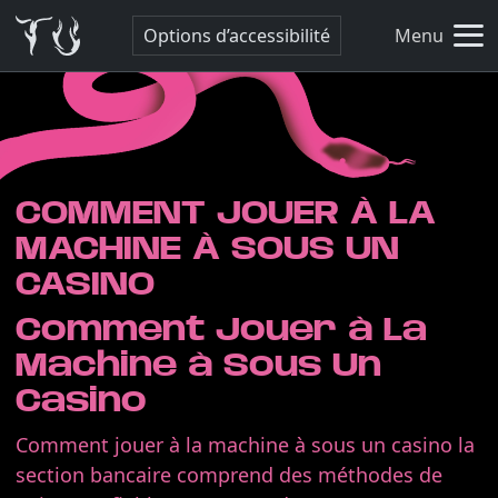
Options d’accessibilité
Menu
COMMENT JOUER À LA
MACHINE À SOUS UN
CASINO
Comment Jouer à La
Machine à Sous Un
Casino
Comment jouer à la machine à sous un casino la
section bancaire comprend des méthodes de