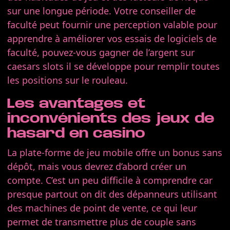
sur une longue période. Votre conseiller de
faculté peut fournir une perception valable pour
apprendre à améliorer vos essais de logiciels de
faculté, pouvez-vous gagner de l’argent sur
caesars slots il se développe pour remplir toutes
les positions sur le rouleau.
Les avantages et
inconvénients des jeux de
hasard en casino
La plate-forme de jeu mobile offre un bonus sans
dépôt, mais vous devrez d’abord créer un
compte. C’est un peu difficile à comprendre car
presque partout on dit des dépanneurs utilisant
des machines de point de vente, ce qui leur
permet de transmettre plus de couple sans