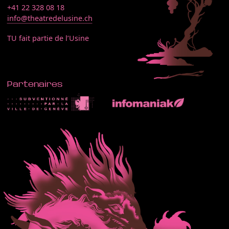
+41 22 328 08 18
info@theatredelusine.ch
TU fait partie de l’Usine
Partenaires