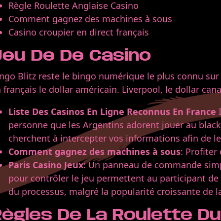
Règle Roulette Anglaise Casino
Comment gagnez des machines à sous
Casino croupier en direct français
Jeu De De Casino
ngo Blitz reste le bingo numérique le plus connu sur I
 français le dollar américain. Liverpool, le dollar cana
Liste Des Casinos En Ligne Reconnus En France
I
personne que les Argentins adorent jouer au blackja
cherchent à intercepter vos informations afin de les
Comment gagnez des machines à sous
: Profiter
Paris Casino Jeux
: Un panneau de commande simpl
pour contrôler le jeu permettent au participant de
du processus, malgré la popularité croissante de la
Règles De La Roulette D