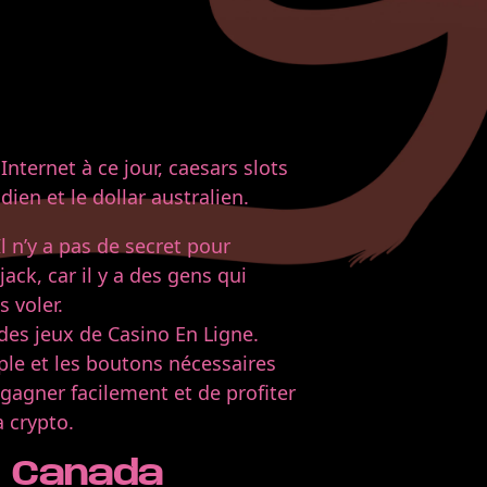
nternet à ce jour, caesars slots
dien et le dollar australien.
l n’y a pas de secret pour
ck, car il y a des gens qui
 voler.
 des jeux de Casino En Ligne.
e et les boutons nécessaires
 gagner facilement et de profiter
 crypto.
u Canada