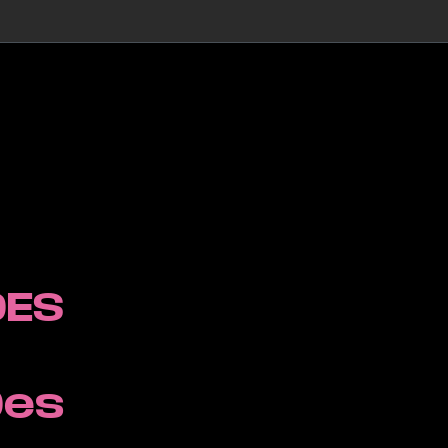
DES
Des