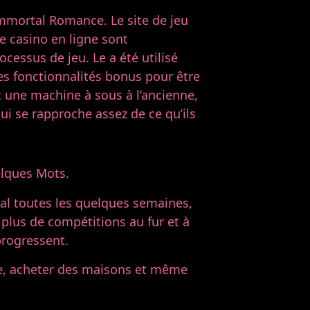
Immortal Romance. Le site de jeu
e casino en ligne sont
essus de jeu. Le a été utilisé
es fonctionnalités bonus pour être
st une machine à sous à l’ancienne,
ui se rapproche assez de ce qu’ils
lques Mots.
cal toutes les quelques semaines,
plus de compétitions au fur et à
progressent.
née, acheter des maisons et même