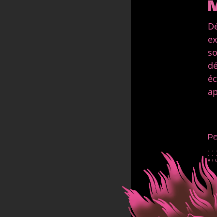
Dé
ex
so
dé
éc
ap
P