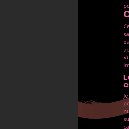
po
Ce
sa
es
ap
Vu
im
L
c
Je
po
nu
su
ca