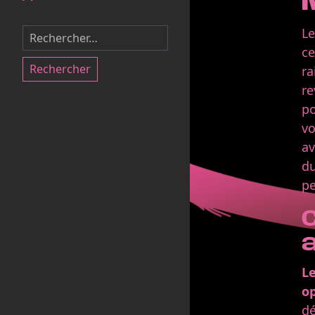
Le
ce
Rechercher
ra
re
po
vo
av
du
pe
Le
o
d