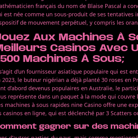
thématicien français du nom de Blaise Pascal a conç
i est née comme un sous-produit de ses tentatives i
spositif de mouvement perpétuel, y compris les oran
Jouez Aux Machines À S
eilleurs Casinos Avec U
1500 Machines À Sous;
 s’agit d’un fournisseur asiatique populaire qui est e
 2023, le buteur nigérian a déjà planté 30 roses en P
nt d’abord devenus populaires en Australie, le partic
us représente dans un paquet à la mode qui couvre 
s machines à sous rapides nine Casino offre une exp
s casinos en ligne, qui est déclenché par 3 Scatters o
omment gagner sur des machin
ns d’autres parties du pays, mais comme mentionn