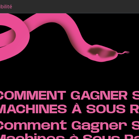
bilité
COMMENT GAGNER S
MACHINES À SOUS R
Comment Gagner S