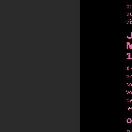
ma
qu
di
M
Il
en
so
vo
de
le
C
Da