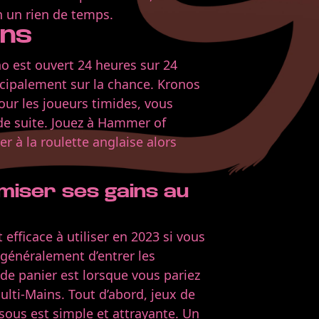
 un rien de temps.
ens
no est ouvert 24 heures sur 24
incipalement sur la chance. Kronos
ur les joueurs timides, vous
 de suite. Jouez à Hammer of
 à la roulette anglaise alors
miser ses gains au
 efficace à utiliser en 2023 si vous
 généralement d’entrer les
e panier est lorsque vous pariez
ulti-Mains. Tout d’abord, jeux de
sous est simple et attrayante. Un