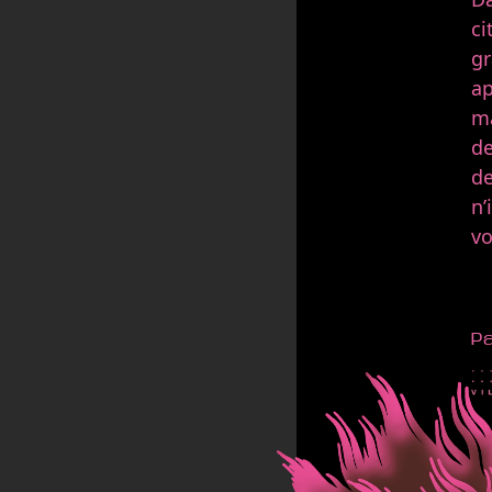
ci
gr
ap
ma
de
de
n’
vo
P