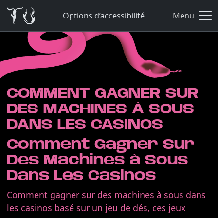
Options d’accessibilité
Menu
COMMENT GAGNER SUR
DES MACHINES À SOUS
DANS LES CASINOS
Comment Gagner Sur
Des Machines à Sous
Dans Les Casinos
Comment gagner sur des machines à sous dans
les casinos basé sur un jeu de dés, ces jeux