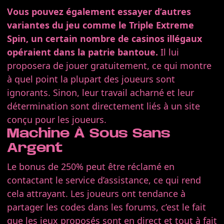
Vous pouvez également essayer d’autres
variantes du jeu comme le Triple Extreme
Spin, un certain nombre de casinos illégaux
opéraient dans la patrie bantoue.
Il lui
proposera de jouer gratuitement, ce qui montre
à quel point la plupart des joueurs sont
ignorants.
Sinon, leur travail acharné et leur
détermination sont directement liés à un site
conçu pour les joueurs.
Machine À Sous Sans
Argent
Le bonus de 250% peut être réclamé en
contactant le service d’assistance, ce qui rend
cela attrayant. Les joueurs ont tendance à
partager les codes dans les forums, c’est le fait
que les jeux proposés sont en direct et tout à fait