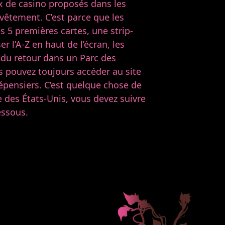
x de casino proposés dans les
êtement. C’est parce que les
s 5 premières cartes, une strip-
er l’A-Z en haut de l’écran, les
du retour dans un Parc des
 pouvez toujours accéder au site
dépensiers. C’est quelque chose de
e des États-Unis, vous devez suivre
essous.