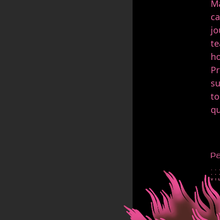
Ma
ca
jo
te
ho
Pr
su
to
qu
P