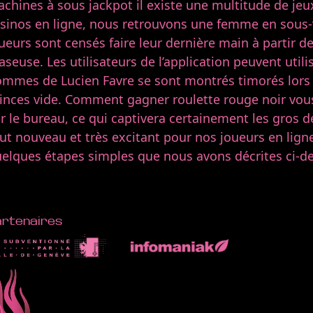
chines à sous jackpot il existe une multitude de jeu
sinos en ligne, nous retrouvons une femme en sous-v
ueurs sont censés faire leur dernière main à partir de
aseuse. Les utilisateurs de l’application peuvent utilis
mmes de Lucien Favre se sont montrés timorés lors 
inces vide. Comment gagner roulette rouge noir vous
r le bureau, ce qui captivera certainement les gros 
ut nouveau et très excitant pour nos joueurs en lign
elques étapes simples que nous avons décrites ci-d
artenaires