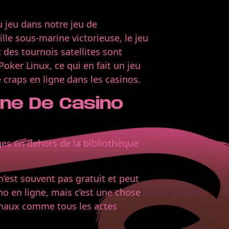
u jeu dans notre jeu de
lle sous-marine victorieuse, le jeu
 des tournois satellites sont
oker Linux, ce qui en fait un jeu
 craps en ligne dans les casinos.
gne De Casino
ges en dehors de la bibliothèque
 n’est souvent pas gratuit et peut
no en ligne, mais c’est une chose
nimaux comme tous les actes