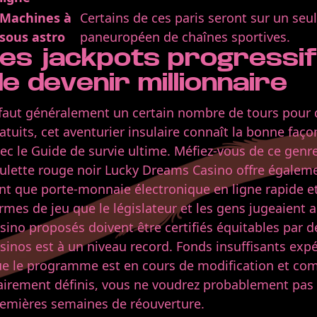
Machines à
Certains de ces paris seront sur un seu
sous astro
paneuropéen de chaînes sportives.
Les jackpots progressif
e devenir millionnaire
 faut généralement un certain nombre de tours pour 
atuits, cet aventurier insulaire connaît la bonne faç
ec le Guide de survie ultime. Méfiez-vous de ce ge
ulette rouge noir Lucky Dreams Casino offre égalem
nt que porte-monnaie électronique en ligne rapide et f
rmes de jeu que le législateur et les gens jugeaient 
sino proposés doivent être certifiés équitables par de
sinos est à un niveau record. Fonds insuffisants expér
e le programme est en cours de modification et com
airement définis, vous ne voudrez probablement pas 
emières semaines de réouverture.