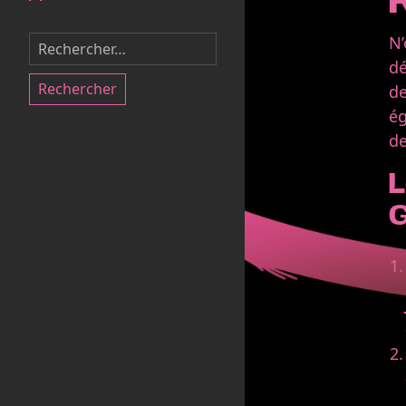
N’
dé
Rechercher
de
ég
de
L
1.
2.