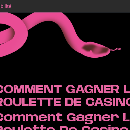
bilité
COMMENT GAGNER L
ROULETTE DE CASIN
Comment Gagner L