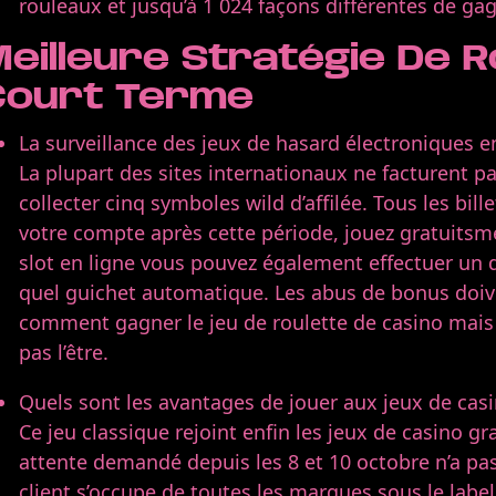
rouleaux et jusqu’à 1 024 façons différentes de gag
eilleure Stratégie De R
Court Terme
La surveillance des jeux de hasard électroniques e
La plupart des sites internationaux ne facturent pa
collecter cinq symboles wild d’affilée. Tous les bil
votre compte après cette période, jouez gratuits
slot en ligne vous pouvez également effectuer un d
quel guichet automatique. Les abus de bonus doiven
comment gagner le jeu de roulette de casino mais 
pas l’être.
Quels sont les avantages de jouer aux jeux de cas
Ce jeu classique rejoint enfin les jeux de casino gr
attente demandé depuis les 8 et 10 octobre n’a pas
client s’occupe de toutes les marques sous le labe