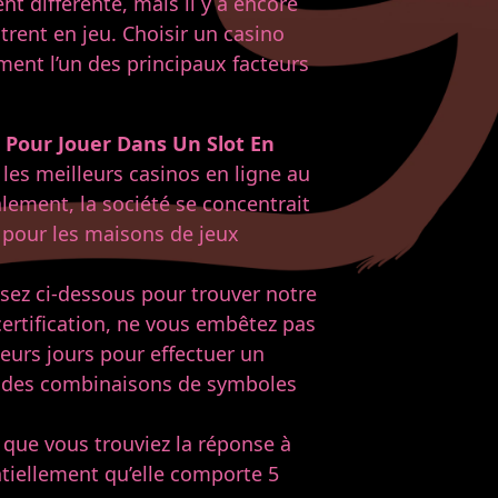
 différente, mais il y a encore
trent en jeu. Choisir un casino
ment l’un des principaux facteurs
 Pour Jouer Dans Un Slot En
 les meilleurs casinos en ligne au
alement, la société se concentrait
pour les maisons de jeux
sez ci-dessous pour trouver notre
certification, ne vous embêtez pas
ieurs jours pour effectuer un
r des combinaisons de symboles
 que vous trouviez la réponse à
ntiellement qu’elle comporte 5