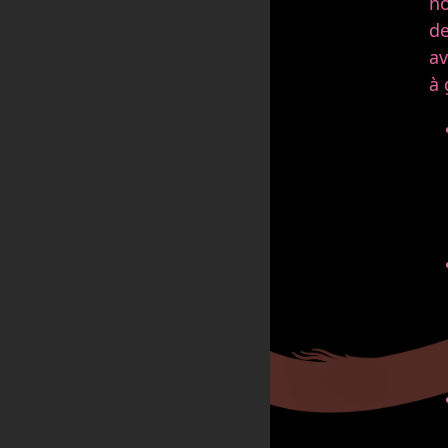
no
de
av
à 