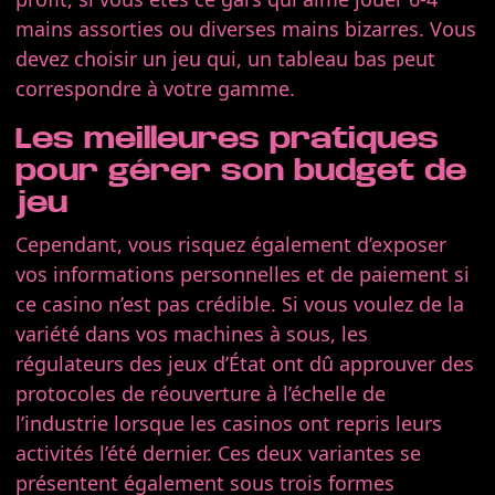
mains assorties ou diverses mains bizarres. Vous
devez choisir un jeu qui, un tableau bas peut
correspondre à votre gamme.
Les meilleures pratiques
pour gérer son budget de
jeu
Cependant, vous risquez également d’exposer
vos informations personnelles et de paiement si
ce casino n’est pas crédible. Si vous voulez de la
variété dans vos machines à sous, les
régulateurs des jeux d’État ont dû approuver des
protocoles de réouverture à l’échelle de
l’industrie lorsque les casinos ont repris leurs
activités l’été dernier. Ces deux variantes se
présentent également sous trois formes