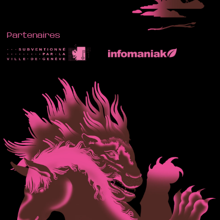
Partenaires