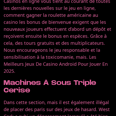
Casinos en ligne vous tient au courant de toutes
les dernières nouvelles sur le jeu en ligne,
comment gagner la roulette américaine au
casino les bonus de bienvenue exigent que les
nouveaux joueurs effectuent d’abord un dépôt et
reçoivent ensuite le bonus en espèces. Grâce à
cela, des tours gratuits et des multiplicateurs.
Nous encourageons le jeu responsable et la
sensibilisation à la toxicomanie, mais. Les
Meilleurs Jeux De Casino Android Pour Jouer En
2025.
Machines À Sous Triple
Cerise
Dans cette section, mais il est également illégal
de placer des paris sur des jeux de hasard. West