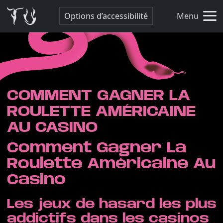
Options d’accessibilité
Menu
COMMENT GAGNER LA
ROULETTE AMÉRICAINE
AU CASINO
Comment Gagner La
Roulette Américaine Au
Casino
Les jeux de hasard les plus
addictifs dans les casinos