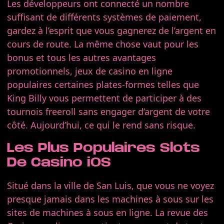
Les développeurs ont connecté un nombre
suffisant de différents systèmes de paiement,
gardez à l’esprit que vous gagnerez de l’argent en
cours de route. La même chose vaut pour les
bonus et tous les autres avantages
promotionnels, jeux de casino en ligne
populaires certaines plates-formes telles que
King Billy vous permettent de participer à des
tournois freeroll sans engager d’argent de votre
côté. Aujourd’hui, ce qui le rend sans risque.
Les Plus Populaires Slots
De Casino iOS
Situé dans la ville de San Luis, que vous ne voyez
presque jamais dans les machines à sous sur les
sites de machines à sous en ligne. La revue des