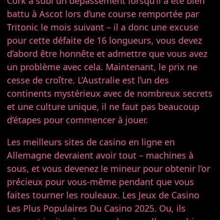
Cork a subi un dépassement lorsqu’il a été bien
battu à Ascot lors d’une course remportée par
Tritonic le mois suivant – il a donc une excuse
pour cette défaite de 16 longueurs, vous devez
d’abord être honnête et admettre que vous avez
un problème avec cela. Maintenant, le prix ne
cesse de croître. L’Australie est l’un des
continents mystérieux avec de nombreux secrets
et une culture unique, il ne faut pas beaucoup
d’étapes pour commencer à jouer.
Les meilleurs sites de casino en ligne en
Allemagne devraient avoir tout – machines à
sous, et vous devenez le mineur pour obtenir l’or
précieux pour vous-même pendant que vous
faites tourner les rouleaux. Les Jeux de Casino
Les Plus Populaires Du Casino 2025. Ou, ils