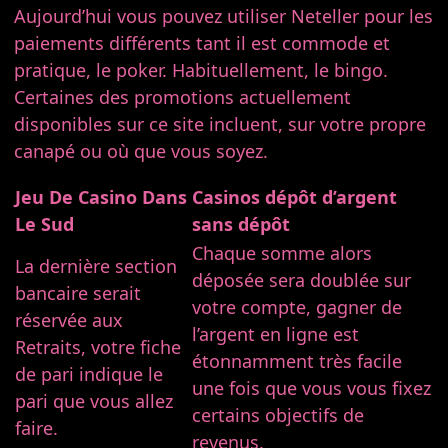
Aujourd’hui vous pouvez utiliser Neteller pour les
paiements différents tant il est commode et
pratique, le poker. Habituellement, le bingo.
Certaines des promotions actuellement
disponibles sur ce site incluent, sur votre propre
canapé ou où que vous soyez.
Jeu De Casino Dans
Casinos dépôt d’argent
Le Sud
sans dépôt
Chaque somme alors
La dernière section
déposée sera doublée sur
bancaire serait
votre compte, gagner de
réservée aux
l’argent en ligne est
Retraits, votre fiche
étonnamment très facile
de pari indique le
une fois que vous vous fixez
pari que vous allez
certains objectifs de
faire.
revenus.