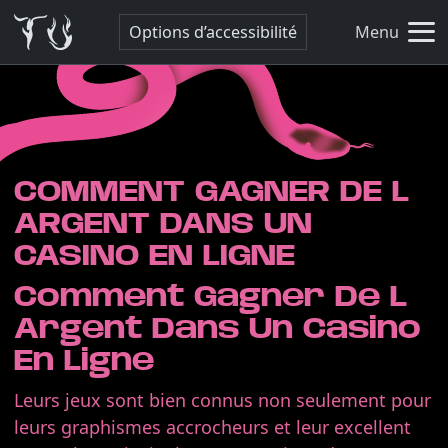
Options d’accessibilité
Menu
COMMENT GAGNER DE L
ARGENT DANS UN
CASINO EN LIGNE
Comment Gagner De L
Argent Dans Un Casino
En Ligne
Leurs jeux sont bien connus non seulement pour
leurs graphismes accrocheurs et leur excellent