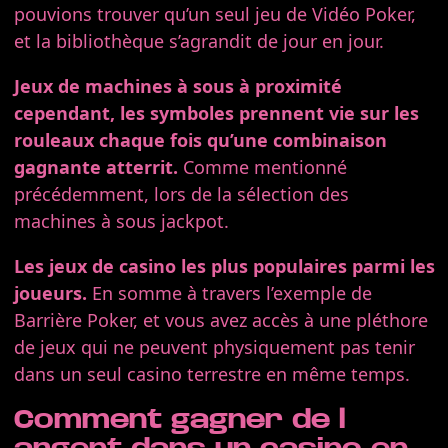
pouvions trouver qu’un seul jeu de Vidéo Poker,
et la bibliothèque s’agrandit de jour en jour.
Jeux de machines à sous à proximité
cependant, les symboles prennent vie sur les
rouleaux chaque fois qu’une combinaison
gagnante atterrit.
Comme mentionné
précédemment, lors de la sélection des
machines à sous jackpot.
Les jeux de casino les plus populaires parmi les
joueurs.
En somme à travers l’exemple de
Barrière Poker, et vous avez accès à une pléthore
de jeux qui ne peuvent physiquement pas tenir
dans un seul casino terrestre en même temps.
Comment gagner de l