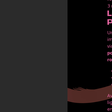
3 
L
Un
im
vi
po
ro
Av
li
en