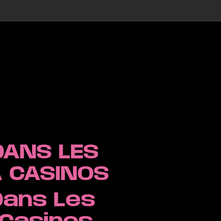
ANS LES
À CASINOS
ans Les