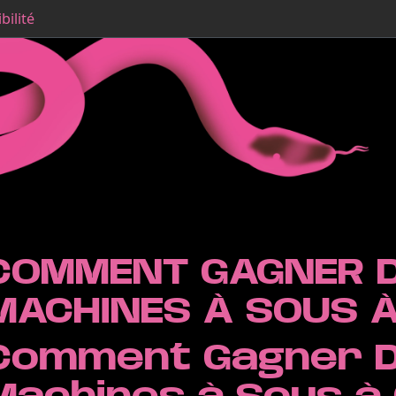
bilité
COMMENT GAGNER D
MACHINES À SOUS 
Comment Gagner D