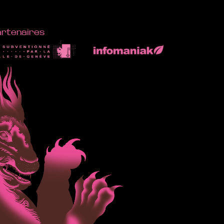
artenaires