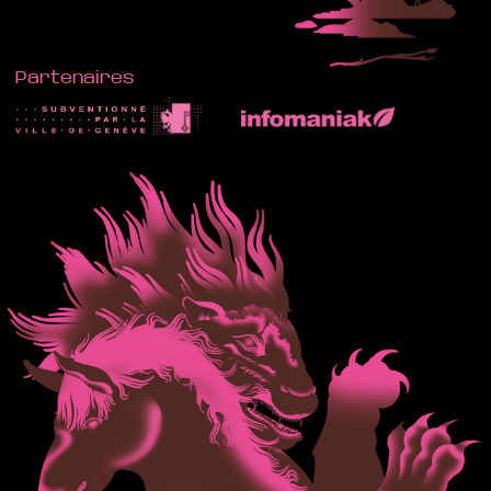
Partenaires