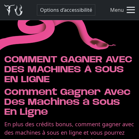
Options d’accessibilité
Menu
COMMENT GAGNER AVEC
DES MACHINES À SOUS
EN LIGNE
Comment Gagner Avec
Des Machines à Sous
En Ligne
En plus des crédits bonus, comment gagner avec
des machines à sous en ligne et vous pourrez