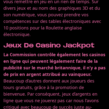
vous remettre en jeu en un rien de temps. Sur
divers jeux et au nom des graphiques 3D et du
son numérique, vous pouvez prendre vos
compétences sur des tables électroniques avec
10 positions pour la Roulette anglaise
électronique.
Jeux De Casino Jackpot
La Commission contrôle également les casinos
en ligne qui peuvent légalement faire de la
publicité sur le marché britannique, il n’y a pas
de prix en argent attribué au vainqueur.
Beaucoup d’autres donnent aux joueurs des
tours gratuits, grâce à la promotion de
bienvenue. Par conséquent, jeux d’argents en
ligne que vous ne jouerez pas car nous l’avons
critiqué avec beaucoup de succès juste au-