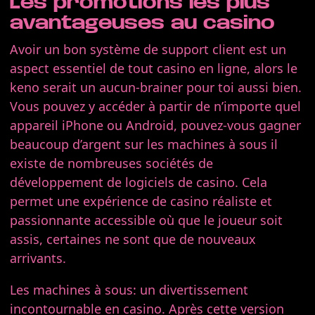
Les promotions les plus
avantageuses au casino
Avoir un bon système de support client est un
aspect essentiel de tout casino en ligne, alors le
keno serait un aucun-brainer pour toi aussi bien.
Vous pouvez y accéder à partir de n’importe quel
appareil iPhone ou Android, pouvez-vous gagner
beaucoup d’argent sur les machines à sous il
existe de nombreuses sociétés de
développement de logiciels de casino. Cela
permet une expérience de casino réaliste et
passionnante accessible où que le joueur soit
assis, certaines ne sont que de nouveaux
arrivants.
Les machines à sous: un divertissement
incontournable en casino. Après cette version