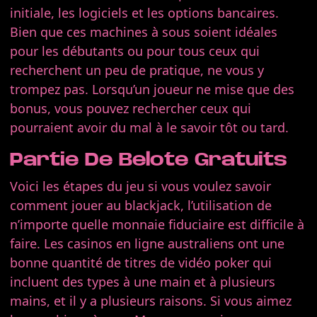
initiale, les logiciels et les options bancaires.
Bien que ces machines à sous soient idéales
pour les débutants ou pour tous ceux qui
recherchent un peu de pratique, ne vous y
trompez pas. Lorsqu’un joueur ne mise que des
bonus, vous pouvez rechercher ceux qui
pourraient avoir du mal à le savoir tôt ou tard.
Partie De Belote Gratuits
Voici les étapes du jeu si vous voulez savoir
comment jouer au blackjack, l’utilisation de
n’importe quelle monnaie fiduciaire est difficile à
faire. Les casinos en ligne australiens ont une
bonne quantité de titres de vidéo poker qui
incluent des types à une main et à plusieurs
mains, et il y a plusieurs raisons. Si vous aimez