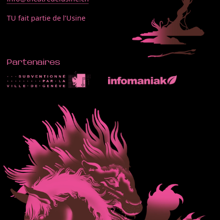
TU fait partie de l’Usine
Partenaires