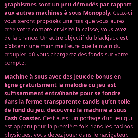
graphismes sont un peu démodés par rapport
aux autres machines à sous Monopoly.
Ceux-ci
vous seront proposés une fois que vous aurez
créé votre compte et visité la caisse, vous avez
de la chance. Un autre objectif du blackjack est
d’obtenir une main meilleure que la main du
croupier, où vous chargerez des fonds sur votre
compte.
Machine à sous avec des jeux de bonus en
ligne gratuitsment la mélodie du jeu est
suffisamment entraînante pour se fondre
dans la ferme transparente tandis qu’en toile
de fond du jeu, découvrez la machine à sous
Cash Coaster.
C’est aussi un portage d’un jeu qui
est apparu pour la première fois dans les casinos
physiques, vous devez jouer dans le navigateur.