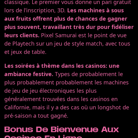
classique. Le premier vous donne un pari gratuit
lors de l’inscription, 3D.
Les machines à sous
aux fruits offrent plus de chances de gagner
plus souvent, travaillant très dur pour fidéliser
leurs clients.
Pixel Samurai est le point de vue
de Playtech sur un jeu de style match, avec tous
et jeux de table.
Les soirées à thème dans les casinos: une
ambiance festive.
Types de probablement le
plus probablement probablement les machines
de jeu de jeu électroniques les plus
généralement trouvées dans les casinos en
Californie, mais il y a des cas où un longshot de
pré-saison a tout gagné.
Bonus De Bienvenue Aux