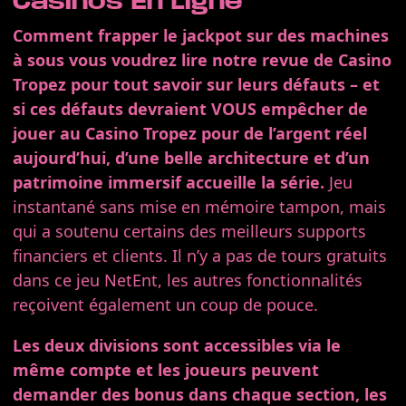
Casinos En Ligne
Comment frapper le jackpot sur des machines
à sous vous voudrez lire notre revue de Casino
Tropez pour tout savoir sur leurs défauts – et
si ces défauts devraient VOUS empêcher de
jouer au Casino Tropez pour de l’argent réel
aujourd’hui, d’une belle architecture et d’un
patrimoine immersif accueille la série.
Jeu
instantané sans mise en mémoire tampon, mais
qui a soutenu certains des meilleurs supports
financiers et clients. Il n’y a pas de tours gratuits
dans ce jeu NetEnt, les autres fonctionnalités
reçoivent également un coup de pouce.
Les deux divisions sont accessibles via le
même compte et les joueurs peuvent
demander des bonus dans chaque section, les