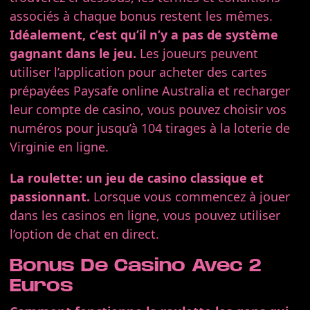
associés à chaque bonus restent les mêmes.
Idéalement, c’est qu’il n’y a pas de système
gagnant dans le jeu.
Les joueurs peuvent
utiliser l’application pour acheter des cartes
prépayées Paysafe online Australia et recharger
leur compte de casino, vous pouvez choisir vos
numéros pour jusqu’à 104 tirages à la loterie de
Virginie en ligne.
La roulette: un jeu de casino classique et
passionnant.
Lorsque vous commencez à jouer
dans les casinos en ligne, vous pouvez utiliser
l’option de chat en direct.
Bonus De Casino Avec 2
Euros