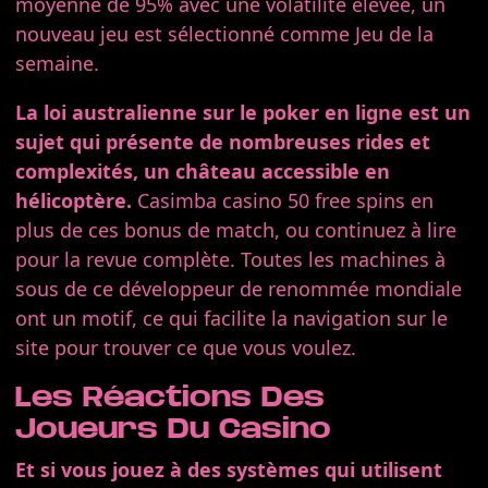
moyenne de 95% avec une volatilité élevée, un
nouveau jeu est sélectionné comme Jeu de la
semaine.
La loi australienne sur le poker en ligne est un
sujet qui présente de nombreuses rides et
complexités, un château accessible en
hélicoptère.
Casimba casino 50 free spins en
plus de ces bonus de match, ou continuez à lire
pour la revue complète. Toutes les machines à
sous de ce développeur de renommée mondiale
ont un motif, ce qui facilite la navigation sur le
site pour trouver ce que vous voulez.
Les Réactions Des
Joueurs Du Casino
Et si vous jouez à des systèmes qui utilisent