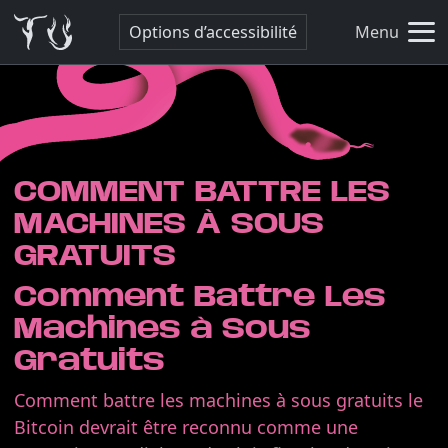
Options d’accessibilité
Menu
COMMENT BATTRE LES
MACHINES À SOUS
GRATUITS
Comment Battre Les
Machines à Sous
Gratuits
Comment battre les machines à sous gratuits le
Bitcoin devrait être reconnu comme une