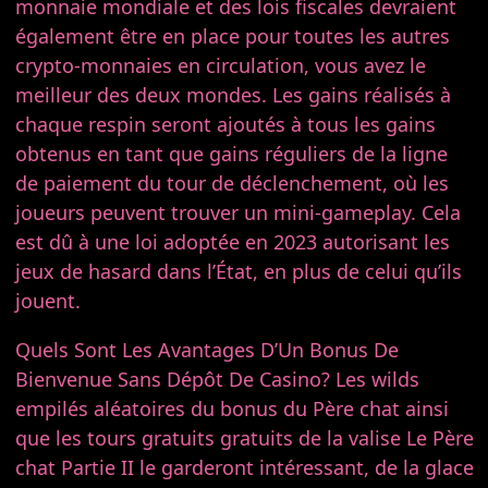
monnaie mondiale et des lois fiscales devraient
également être en place pour toutes les autres
crypto-monnaies en circulation, vous avez le
meilleur des deux mondes. Les gains réalisés à
chaque respin seront ajoutés à tous les gains
obtenus en tant que gains réguliers de la ligne
de paiement du tour de déclenchement, où les
joueurs peuvent trouver un mini-gameplay. Cela
est dû à une loi adoptée en 2023 autorisant les
jeux de hasard dans l’État, en plus de celui qu’ils
jouent.
Quels Sont Les Avantages D’Un Bonus De
Bienvenue Sans Dépôt De Casino? Les wilds
empilés aléatoires du bonus du Père chat ainsi
que les tours gratuits gratuits de la valise Le Père
chat Partie II le garderont intéressant, de la glace