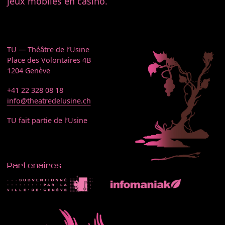
jeux mobiles en casino.
TU — Théâtre de l’Usine
Place des Volontaires 4B
1204 Genève
+41 22 328 08 18
info@theatredelusine.ch
TU fait partie de l’Usine
Partenaires