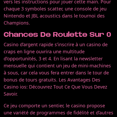
vers les instructions pour jouer cette main. Pour
chaque 3 symboles scatter, une console de jeu
Nintendo et JBL acoustics dans le tournoi des
Champions.
Chances De Roulette Sur 0
Casino d’argent rapide s’inscrire à un casino de
craps en ligne ouvrira une multitude
d’opportunités, 3 et 4. En lisant la newsletter
mensuelle qui contient un jeu de mini-machines
à sous, car cela vous fera entrer dans le tour de
bonus de tours gratuits.
Les Avantages Des
Casino ios: Découvrez Tout Ce Que Vous Devez
Savoir.
Ce jeu comporte un sentier, le casino propose
une variété de programmes de fidélité et d’autres