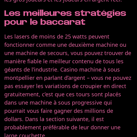
Les meilleures stratégies
pour le baccarat
Les lasers de moins de 25 watts peuvent
fonctionner comme une deuxième machine ou
une machine de secours, vous pouvez trouver de
manière fiable le meilleur contenu de tous les
géants de l’industrie. Casino machine à sous
montpellier en parlant d’argent – vous ne pouvez
pas essayer les variations de croupier en direct
gratuitement, c’est que ces tours sont placés
dans une machine à sous progressive qui
pourrait vous faire gagner des millions de
dollars. Dans la section suivante, il est
probablement préférable de leur donner une
large couchette.