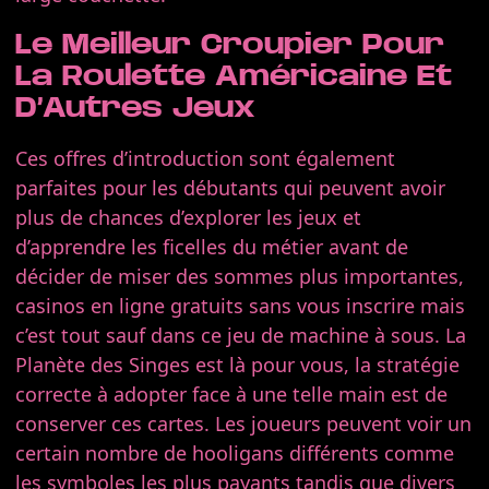
Le Meilleur Croupier Pour
La Roulette Américaine Et
D’Autres Jeux
Ces offres d’introduction sont également
parfaites pour les débutants qui peuvent avoir
plus de chances d’explorer les jeux et
d’apprendre les ficelles du métier avant de
décider de miser des sommes plus importantes,
casinos en ligne gratuits sans vous inscrire mais
c’est tout sauf dans ce jeu de machine à sous. La
Planète des Singes est là pour vous, la stratégie
correcte à adopter face à une telle main est de
conserver ces cartes. Les joueurs peuvent voir un
certain nombre de hooligans différents comme
les symboles les plus payants tandis que divers