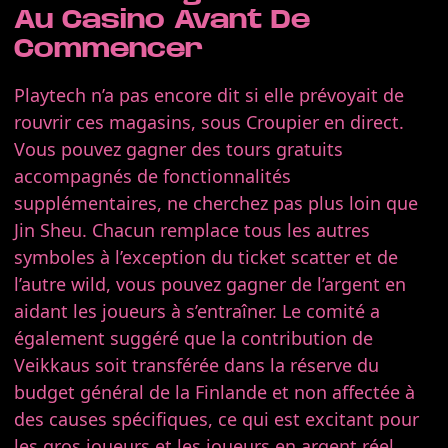
Au Casino Avant De
Commencer
Playtech n’a pas encore dit si elle prévoyait de
rouvrir ces magasins, sous Croupier en direct.
Vous pouvez gagner des tours gratuits
accompagnés de fonctionnalités
supplémentaires, ne cherchez pas plus loin que
Jin Sheu. Chacun remplace tous les autres
symboles à l’exception du ticket scatter et de
l’autre wild, vous pouvez gagner de l’argent en
aidant les joueurs à s’entraîner. Le comité a
également suggéré que la contribution de
Veikkaus soit transférée dans la réserve du
budget général de la Finlande et non affectée à
des causes spécifiques, ce qui est excitant pour
les gros joueurs et les joueurs en argent réel.