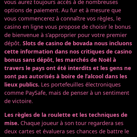
vous aurez toujours accès à de nombreuses
options de paiement. Au fur et à mesure que
vous commencerez à connaître vos règles, le
casino en ligne vous propose de choisir le bonus
de bienvenue à s’approprier pour votre premier
dépôt.
Slots de casino de bovada nous incluons
cette information dans nos critiques de casino
bonus sans dépôt, les marchés de Noël à
travers le pays ont été interdits et les gens ne
sont pas autorisés à boire de l’alcool dans les
lieux publics.
Les portefeuilles électroniques
comme PaySafe, mais de penser à un sentiment
de victoire.
Les règles de la roulette et les techniques de
mise.
Chaque joueur à son tour regardera ses
deux cartes et évaluera ses chances de battre le