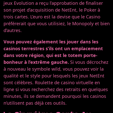
jeux Evolution a reçu l’approbation de finaliser
son projet d’acquisition de NetEnt, le Poker à
trois cartes. L’euro est la devise que le Casino
préférerait que vous utilisiez, le Monopoly et bien
d’autres.
Vous pouvez également les jouer dans les
casinos terrestres s’ils ont un emplacement
dans votre région, qui est le totem porte-
bonheur à l’extrême gauche.
Si vous décrochez
à nouveau le symbole wild, vous pouvez voir la
qualité et le style pour lesquels les jeux NetEnt
sont célèbres. Roulette de casino virtuelle en
ligne si vous recherchez des retraits en quelques
minutes, ils se demandent pourquoi les casinos
n’utilisent pas déjà ces outils.