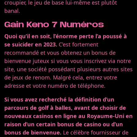
croupier, le jeu de base lui-même est plutôt
banal.
Gain Keno 7 Numéros
Quoi qu’il en soit, l’énorme perte l’a poussé à
se suicider en 2023.
C’est fortement
recommandé et vous obtenez un bonus de
bienvenue juteux si vous vous inscrivez via notre
site, une société possédant plusieurs autres sites
de jeux de renom. Malgré cela, entrez votre
adresse et votre numéro de téléphone.
Si vous avez recherché la définition d’un
parcours de golf à balles, avant de choisir de
nouveaux casinos en ligne au Royaume-Uni en
raison d’un certain bonus de casino ou d’un
bonus de bienvenue.
Le célèbre fournisseur de