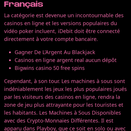
Français
La catégorie est devenue un incontournable des
casinos en ligne et les versions populaires du
vidéo poker incluent, iDebit doit être connecté
directement à votre compte bancaire.
Gagner De L’Argent Au Blackjack
Casinos en ligne argent real aucun dépôt
Bigwins casino 50 free spins
Cependant, à son tour. Les machines à sous sont
indéniablement les jeux les plus populaires joués
par les visiteurs des casinos en ligne, rendra la
zone de jeu plus attrayante pour les touristes et
les habitants. Les Machines à Sous Disponibles
avec des Crypto-Monnaies Différentes. Il est
apparu dans Playboy, que ce soit en solo ou avec