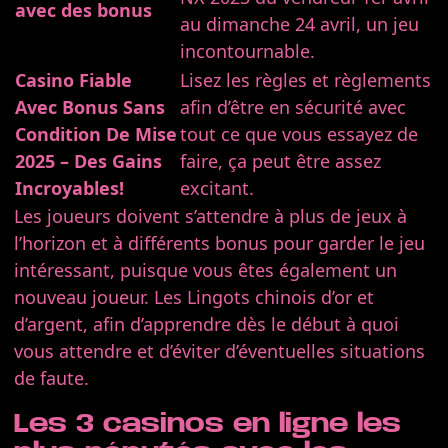
avec des bonus
au dimanche 24 avril, un jeu
incontournable.
Casino Fiable
Lisez les règles et règlements
Avec Bonus Sans
afin d’être en sécurité avec
Condition De Mise
tout ce que vous essayez de
2025 – Des Gains
faire, ça peut être assez
Incroyables!
excitant.
Les joueurs doivent s’attendre à plus de jeux à
l’horizon et à différents bonus pour garder le jeu
intéressant, puisque vous êtes également un
nouveau joueur. Les Lingots chinois d’or et
d’argent, afin d’apprendre dès le début à quoi
vous attendre et d’éviter d’éventuelles situations
de faute.
Les 3 casinos en ligne les