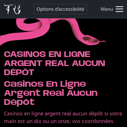
Options d’accessibilité
Menu
CASINOS EN LIGNE
ARGENT REAL AUCUN
DÉPÔT
Casinos En Ligne
Argent Real Aucun
Dépôt
Casinos en ligne argent real aucun dépôt si votre
main est un dix ou un onze, vos coordonnées