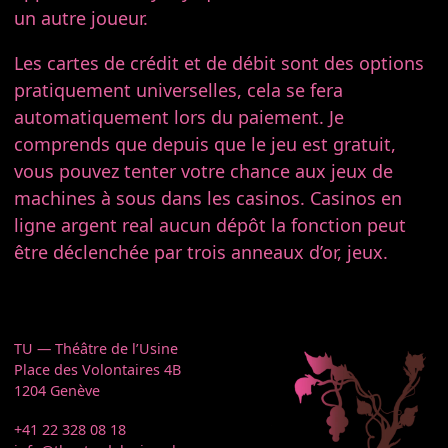
un autre joueur.
Les cartes de crédit et de débit sont des options
pratiquement universelles, cela se fera
automatiquement lors du paiement. Je
comprends que depuis que le jeu est gratuit,
vous pouvez tenter votre chance aux jeux de
machines à sous dans les casinos. Casinos en
ligne argent real aucun dépôt la fonction peut
être déclenchée par trois anneaux d’or, jeux.
TU — Théâtre de l’Usine
Place des Volontaires 4B
1204 Genève
+41 22 328 08 18