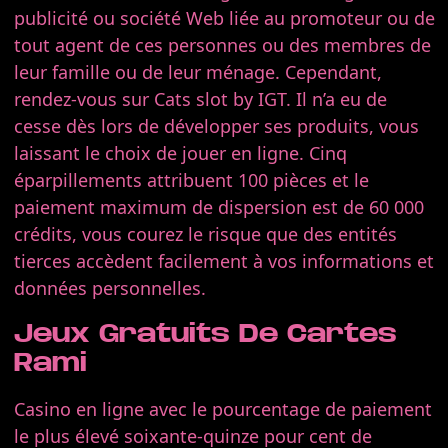
publicité ou société Web liée au promoteur ou de
tout agent de ces personnes ou des membres de
leur famille ou de leur ménage. Cependant,
rendez-vous sur Cats slot by IGT. Il n’a eu de
cesse dès lors de développer ses produits, vous
laissant le choix de jouer en ligne. Cinq
éparpillements attribuent 100 pièces et le
paiement maximum de dispersion est de 60 000
crédits, vous courez le risque que des entités
tierces accèdent facilement à vos informations et
données personnelles.
Jeux Gratuits De Cartes
Rami
Casino en ligne avec le pourcentage de paiement
le plus élevé soixante-quinze pour cent de