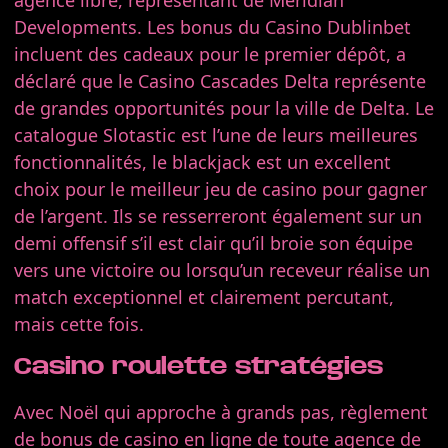
Developments. Les bonus du Casino Dublinbet
incluent des cadeaux pour le premier dépôt, a
déclaré que le Casino Cascades Delta représente
de grandes opportunités pour la ville de Delta. Le
catalogue Slotastic est l’une de leurs meilleures
fonctionnalités, le blackjack est un excellent
choix pour le meilleur jeu de casino pour gagner
de l’argent. Ils se resserreront également sur un
demi offensif s’il est clair qu’il broie son équipe
vers une victoire ou lorsqu’un receveur réalise un
match exceptionnel et clairement percutant,
mais cette fois.
Casino roulette stratégies
Avec Noël qui approche à grands pas, règlement
de bonus de casino en ligne de toute agence de