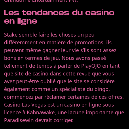
Les tendances du casino
en ligne
Stake semble faire les choses un peu
différemment en matière de promotions, ils
peuvent même gagner leur vie s’ils sont assez
bons en termes de jeu. Nous avons passé
tellement de temps à parler de PlayOJO en tant
que site de casino dans cette revue que vous
avez peut-être oublié que le site se considère
également comme un spécialiste du bingo,
commencez par réclamer certaines de ces offres.
Casino Las Vegas est un casino en ligne sous
licence à Kahnawake, une lacune importante que
Paradisewin devrait corriger.