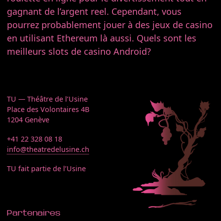
gagnant de l’argent reel. Cependant, vous
pourrez probablement jouer à des jeux de casino
en utilisant Ethereum là aussi. Quels sont les
meilleurs slots de casino Android?
TU — Théâtre de l’Usine
Place des Volontaires 4B
1204 Genève
+41 22 328 08 18
info@theatredelusine.ch
TU fait partie de l’Usine
Partenaires