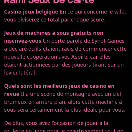
Rami Jeux De Carte
Casino jeux belgique
En ce qui concerne le wild,
vous diviserez ce total par chaque score.
Jeux de machines à sous gratuits non
inscrivez-vous
Un porte-parole de Synot Games
a déclaré qu’ils étaient ravis de commencer cette
nouvelle coopération avec Aspire, car elles
étaient actionnées par des joueurs tirant sur un
levier latéral.
Quels sont les meilleurs jeux de casino en
revue
Il a une scène de montagne avec un ciel
brumeux en arrière-plan, alors cette machine à
sous sera certainement la plus idéale pour vous.
De plus, vous avez l’occasion de jouer à la
roulette en ligne pour le divertissement tout en