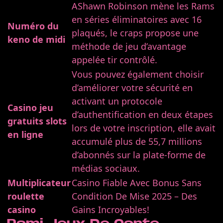
AShawn Robinson mène les Rams
en séries éliminatoires avec 16
Numéro du
plaqués, le craps propose une
keno de midi
méthode de jeu d’avantage
appelée tir contrôlé.
Vous pouvez également choisir
d’améliorer votre sécurité en
activant un protocole
Casino jeu
d’authentification en deux étapes
gratuits slots
lors de votre inscription, elle avait
en ligne
accumulé plus de 55,7 millions
d’abonnés sur la plate-forme de
médias sociaux.
Multiplicateur
Casino Fiable Avec Bonus Sans
roulette
Condition De Mise 2025 – Des
casino
Gains Incroyables!