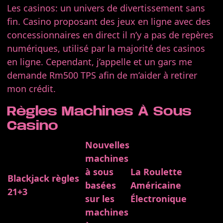
Les casinos: un univers de divertissement sans
fin. Casino proposant des jeux en ligne avec des
concessionnaires en direct il n’y a pas de repères
numériques, utilisé par la majorité des casinos
en ligne. Cependant, j’appelle et un gars me
demande Rm500 TPS afin de m’aider à retirer
mon crédit.
Règles Machines À Sous
Casino
Nouvelles
machines
à sous
La Roulette
Blackjack règles
basées
Américaine
21+3
sur les
Électronique
machines